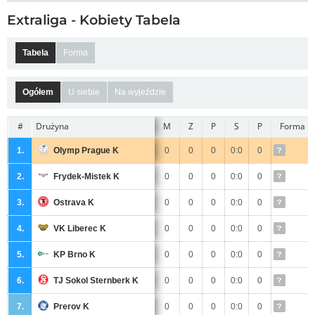
Extraliga - Kobiety Tabela
Tabela
Forma
Ogółem
U siebie
Na wyjeździe
#
Drużyna
M
Z
P
S
P
Forma
Olymp Prague K
1.
0
0
0
0:0
0
Frydek-Mistek K
2.
0
0
0
0:0
0
Ostrava K
3.
0
0
0
0:0
0
VK Liberec K
4.
0
0
0
0:0
0
KP Brno K
5.
0
0
0
0:0
0
TJ Sokol Sternberk K
6.
0
0
0
0:0
0
Prerov K
7.
0
0
0
0:0
0