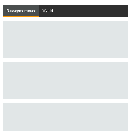
Następne mecze
Wyniki