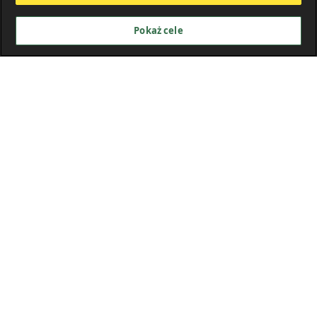
Pokaż cele