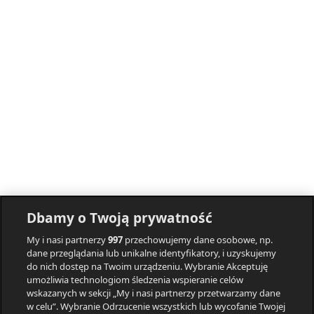
Dbamy o Twoją prywatność
My i nasi partnerzy
997
przechowujemy dane osobowe, np.
dane przeglądania lub unikalne identyfikatory, i uzyskujemy
do nich dostęp na Twoim urządzeniu. Wybranie Akceptuję
umożliwia technologiom śledzenia wspieranie celów
wskazanych w sekcji „My i nasi partnerzy przetwarzamy dane
w celu”. Wybranie Odrzucenie wszystkich lub wycofanie Twojej