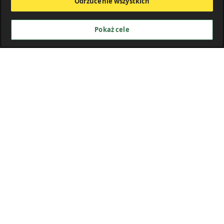
Odrzucenie wszystkich
Pokaż cele