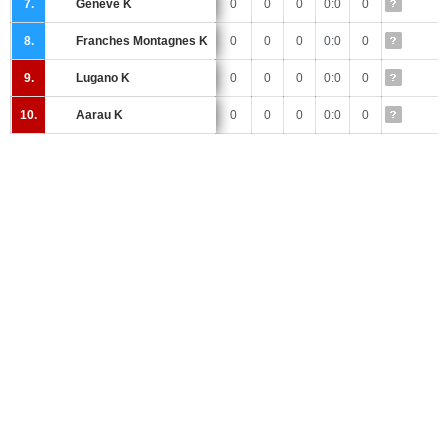
Geneve K
7.
0
0
0
0:0
0
Franches Montagnes K
8.
0
0
0
0:0
0
Lugano K
9.
0
0
0
0:0
0
Aarau K
10.
0
0
0
0:0
0