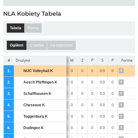
NLA Kobiety Tabela
Tabela
Forma
Ogółem
U siebie
Na wyjeździe
#
Drużyna
M
Z
P
S
P
Forma
NUC Volleyball K
1.
0
0
0
0:0
0
Aesch Pfeffingen K
2.
0
0
0
0:0
0
Schaffhausen K
3.
0
0
0
0:0
0
Cheseaux K
4.
0
0
0
0:0
0
Toggenburg K
5.
0
0
0
0:0
0
Dudingen K
6.
0
0
0
0:0
0