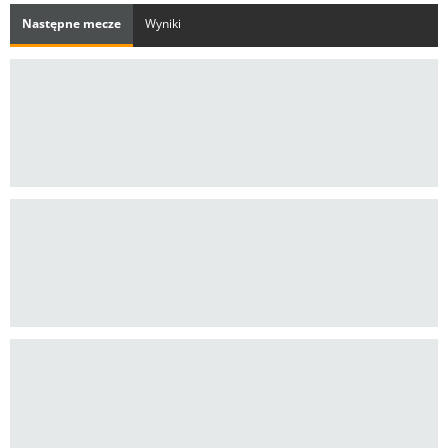
Następne mecze
Wyniki