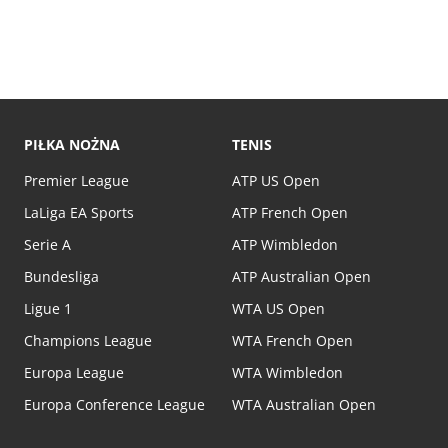
PIŁKA NOŻNA
TENIS
Premier League
ATP US Open
LaLiga EA Sports
ATP French Open
Serie A
ATP Wimbledon
Bundesliga
ATP Australian Open
Ligue 1
WTA US Open
Champions League
WTA French Open
Europa League
WTA Wimbledon
Europa Conference League
WTA Australian Open