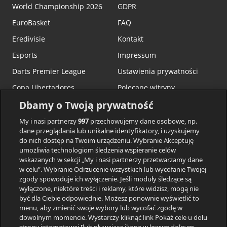
World Championship 2026
GDPR
EuroBasket
FAQ
Eredivisie
Kontakt
Esports
Impressum
Darts Premier League
Ustawienia prywatności
Copa Libertadores
Polecane witryny
Dbamy o Twoją prywatność
Oferty bonusowe
Bukmacherzy
My i nasi partnerzy
997
przechowujemy dane osobowe, np.
dane przeglądania lub unikalne identyfikatory, i uzyskujemy
Wiadomości
do nich dostęp na Twoim urządzeniu. Wybranie Akceptuję
umożliwia technologiom śledzenia wspieranie celów
wskazanych w sekcji „My i nasi partnerzy przetwarzamy dane
w celu”. Wybranie Odrzucenie wszystkich lub wycofanie Twojej
PARTNERZY
zgody spowoduje ich wyłączenie. Jeśli moduły śledzące są
wyłączone, niektóre treści i reklamy, które widzisz, mogą nie
SoccerVista
być dla Ciebie odpowiednie. Możesz ponownie wyświetlić to
Betexplorer
menu, aby zmienić swoje wybory lub wycofać zgodę w
dowolnym momencie. Wystarczy kliknąć link Pokaż cele u dołu
FCTables