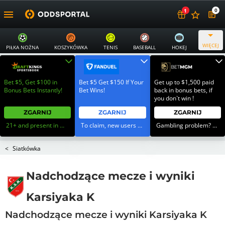
0
1
WIĘCEJ
PIŁKA NOŻNA
KOSZYKÓWKA
TENIS
BASEBALL
HOKEJ
Bet $5, Get $100 in
Bet $5 Get $150 If Your
Get up to $1,500 paid
Bonus Bets Instantly!
Bet Wins!
back in bonus bets, if
you don`t win !
ZGARNIJ
ZGARNIJ
ZGARNIJ
21+ and present in most states. (18+ DC/KY/NH/PR/WY). Void in NH/OR/ONT/PR. Eligibility restrictions apply. On behalf of Boot Hill Casino (KS). Pass-thru of per wager tax may apply in IL. 1 per new DraftKings customer. $5+ first-time bet req. Max. $100 issued as non-withdrawable Bonus Bets that expire in 7 days (168 hours). Stake removed from payout. Terms: sportsbook.draftkings.com/promos. Ends 5/31/26 at 11:59 PM ET.
To claim, new users need to register, make a first-time deposit of $5 or more, and then simply place their first real-money wager on any FanDuel Sportsbook market (no odds limits) that is live on platform. All users will receive their $150 in Bonus Bets If Your Bet Wins within 72 hours of the bet settlement.
Gambling problem? Call 1-800-GAMBLER or 1-800-MY-RESET. 21+ only. Please Gamble Responsibly. See BetMGM.com for Terms. First Bet Offer for new customers only (if applicable). Subject to eligibility requirements. Bonus bets are non-withdrawable. In partnership with Kansas Crossing Casino and Hotel. Promotional offers not available in Mississippi, New York, Ontario, or Puerto Rico.
<
Siatkówka
Nadchodzące mecze i wyniki
Karsiyaka K
Nadchodzące mecze i wyniki Karsiyaka K