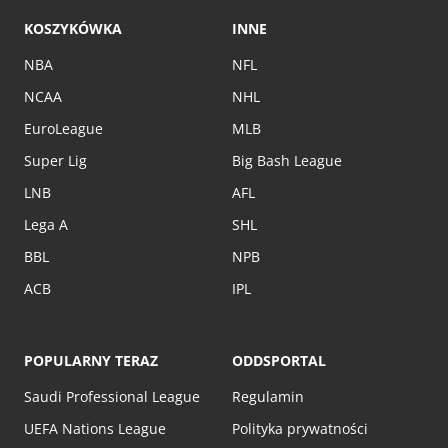
KOSZYKÓWKA
INNE
NBA
NFL
NCAA
NHL
EuroLeague
MLB
Super Lig
Big Bash League
LNB
AFL
Lega A
SHL
BBL
NPB
ACB
IPL
POPULARNY TERAZ
ODDSPORTAL
Saudi Professional League
Regulamin
UEFA Nations League
Polityka prywatności