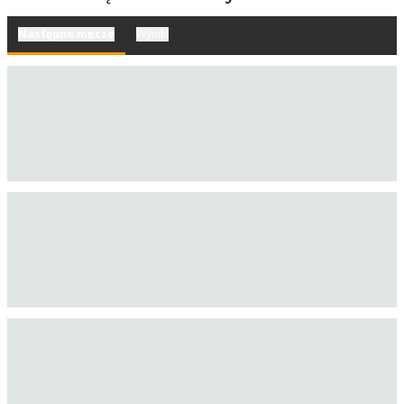
Następne mecze
Wyniki