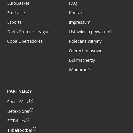
EuroBasket
FAQ
Eredivisie
Kontakt
Esports
Impressum
Darts Premier League
Ustawienia prywatności
Copa Libertadores
Polecane witryny
Oferty bonusowe
Bukmacherzy
Wiadomości
PARTNERZY
SoccerVista
Betexplorer
FCTables
Tribalfootball