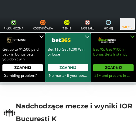
WIĘCEJ
PIŁKA NOŻNA
KOSZYKÓWKA
TENIS
BASEBALL
HOKEJ
Get up to $1,500 paid
Bet $10 Get $200 Win
Bet $5, Get $100 in
back in bonus bets, if
or Lose
Bonus Bets Instantly!
you don`t win !
ZGARNIJ
ZGARNIJ
ZGARNIJ
Gambling problem? Call 1-800-GAMBLER or 1-800-MY-RESET. 21+ only. Please Gamble Responsibly. See BetMGM.com for Terms. First Bet Offer for new customers only (if applicable). Subject to eligibility requirements. Bonus bets are non-withdrawable. In partnership with Kansas Crossing Casino and Hotel. Promotional offers not available in Mississippi, New York, Ontario, or Puerto Rico.
No matter if your bet wins or loses. Deposit required. Paid in Bonus Bets. Bonus Bets wager excluded from returns. New customers only. Max. prize, game restrictions, time limits and T&Cs apply. 21+. Gambling Problem? Call 1-800-GAMBLER.
21+ and present in most states. (18+ DC/KY/NH/PR/WY). Void in NH/OR/ONT/PR. Eligibility restrictions apply. On behalf of Boot Hill Casino (KS). Pass-thru of per wager tax may apply in IL. 1 per new DraftKings customer. $5+ first-time bet req. Max. $100 issued as non-withdrawable Bonus Bets that expire in 7 days (168 hours). Stake removed from payout. Terms: sportsbook.draftkings.com/promos. Ends 5/31/26 at 11:59 PM ET.
Nadchodzące mecze i wyniki IOR
Bucuresti K