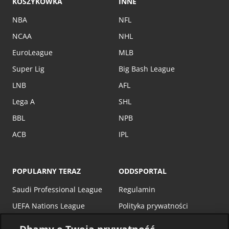
KOSZYKÓWKA
INNE
NBA
NFL
NCAA
NHL
EuroLeague
MLB
Super Lig
Big Bash League
LNB
AFL
Lega A
SHL
BBL
NPB
ACB
IPL
POPULARNY TERAZ
ODDSPORTAL
Saudi Professional League
Regulamin
UEFA Nations League
Polityka prywatności
World Championship 2026
GDPR