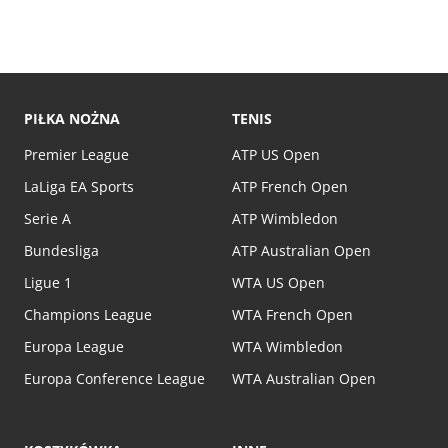
PIŁKA NOŻNA
TENIS
Premier League
ATP US Open
LaLiga EA Sports
ATP French Open
Serie A
ATP Wimbledon
Bundesliga
ATP Australian Open
Ligue 1
WTA US Open
Champions League
WTA French Open
Europa League
WTA Wimbledon
Europa Conference League
WTA Australian Open