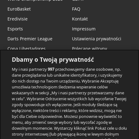
EuroBasket
FAQ
Eredivisie
Kontakt
Esports
Impressum
Darts Premier League
Ustawienia prywatności
Copa Libertadores
Polecane witryny
Dbamy o Twoją prywatność
Oferty bonusowe
Bukmacherzy
My i nasi partnerzy
997
przechowujemy dane osobowe, np.
dane przeglądania lub unikalne identyfikatory, i uzyskujemy
Wiadomości
do nich dostęp na Twoim urządzeniu. Wybranie Akceptuję
umożliwia technologiom śledzenia wspieranie celów
wskazanych w sekcji „My i nasi partnerzy przetwarzamy dane
w celu”. Wybranie Odrzucenie wszystkich lub wycofanie Twojej
PARTNERZY
zgody spowoduje ich wyłączenie. Jeśli moduły śledzące są
wyłączone, niektóre treści i reklamy, które widzisz, mogą nie
SoccerVista
być dla Ciebie odpowiednie. Możesz ponownie wyświetlić to
Betexplorer
menu, aby zmienić swoje wybory lub wycofać zgodę w
dowolnym momencie. Wystarczy kliknąć link Pokaż cele u dołu
FCTables
strony internetowej [lub pływającą ikonę w lewym dolnym