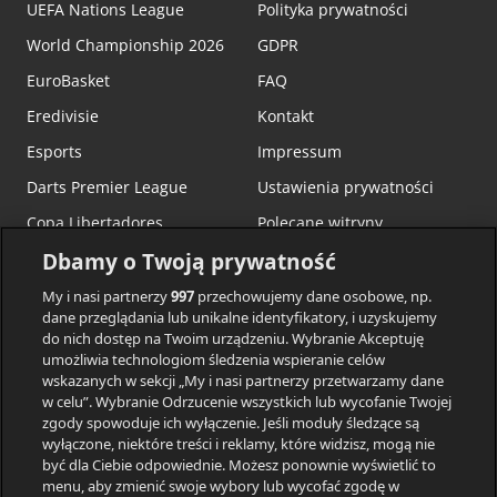
UEFA Nations League
Polityka prywatności
World Championship 2026
GDPR
EuroBasket
FAQ
Eredivisie
Kontakt
Esports
Impressum
Darts Premier League
Ustawienia prywatności
Copa Libertadores
Polecane witryny
Dbamy o Twoją prywatność
Oferty bonusowe
Bukmacherzy
My i nasi partnerzy
997
przechowujemy dane osobowe, np.
dane przeglądania lub unikalne identyfikatory, i uzyskujemy
Wiadomości
do nich dostęp na Twoim urządzeniu. Wybranie Akceptuję
umożliwia technologiom śledzenia wspieranie celów
wskazanych w sekcji „My i nasi partnerzy przetwarzamy dane
w celu”. Wybranie Odrzucenie wszystkich lub wycofanie Twojej
PARTNERZY
zgody spowoduje ich wyłączenie. Jeśli moduły śledzące są
wyłączone, niektóre treści i reklamy, które widzisz, mogą nie
SoccerVista
być dla Ciebie odpowiednie. Możesz ponownie wyświetlić to
Betexplorer
menu, aby zmienić swoje wybory lub wycofać zgodę w