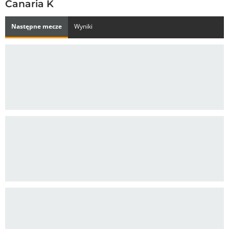
Canaria K
Następne mecze
Wyniki