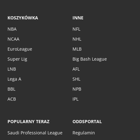
KOSZYKÓWKA
INNE
NBA
NFL
NCAA
NHL
EuroLeague
MLB
Super Lig
Big Bash League
LNB
AFL
Lega A
SHL
BBL
NPB
ACB
IPL
POPULARNY TERAZ
ODDSPORTAL
Saudi Professional League
Regulamin