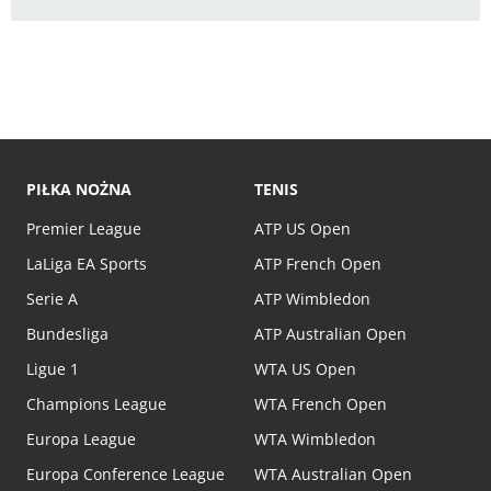
PIŁKA NOŻNA
TENIS
Premier League
ATP US Open
LaLiga EA Sports
ATP French Open
Serie A
ATP Wimbledon
Bundesliga
ATP Australian Open
Ligue 1
WTA US Open
Champions League
WTA French Open
Europa League
WTA Wimbledon
Europa Conference League
WTA Australian Open