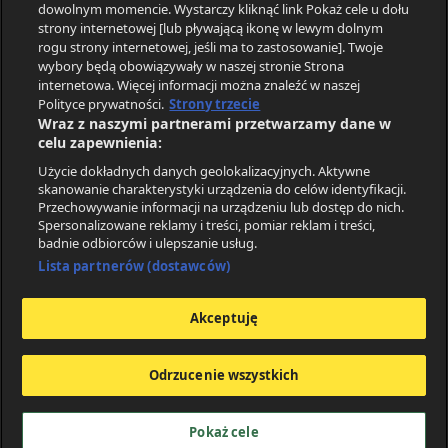
dowolnym momencie. Wystarczy kliknąć link Pokaż cele u dołu
FCTables
strony internetowej [lub pływającą ikonę w lewym dolnym
rogu strony internetowej, jeśli ma to zastosowanie]. Twoje
Tribalfootball
wybory będą obowiązywały w naszej stronie Strona
ScoreBar
internetowa. Więcej informacji można znaleźć w naszej
Polityce prywatności.
Strony trzecie
Wraz z naszymi partnerami przetwarzamy dane w
celu zapewnienia:
Graj odpowiedzialnie.
Terapia uzależnień od hazardu. 18+
Użycie dokładnych danych geolokalizacyjnych. Aktywne
skanowanie charakterystyki urządzenia do celów identyfikacji.
Przechowywanie informacji na urządzeniu lub dostęp do nich.
Spersonalizowane reklamy i treści, pomiar reklam i treści,
Proszę, graj odpowiedzialnie.
badnie odbiorców i ulepszanie usług.
Lista partnerów (dostawców)
Dane dostarczone przez
Akceptuję
Odrzucenie wszystkich
Copyright © 2008-2026 Oddsportal.com
Pokaż cele