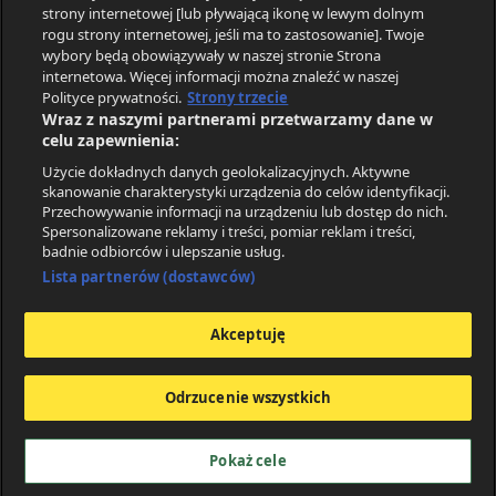
FCTables
strony internetowej [lub pływającą ikonę w lewym dolnym
rogu strony internetowej, jeśli ma to zastosowanie]. Twoje
Tribalfootball
wybory będą obowiązywały w naszej stronie Strona
ScoreBar
internetowa. Więcej informacji można znaleźć w naszej
Polityce prywatności.
Strony trzecie
Wraz z naszymi partnerami przetwarzamy dane w
celu zapewnienia:
Graj odpowiedzialnie.
Terapia uzależnień od hazardu. 18+
Użycie dokładnych danych geolokalizacyjnych. Aktywne
skanowanie charakterystyki urządzenia do celów identyfikacji.
Przechowywanie informacji na urządzeniu lub dostęp do nich.
Spersonalizowane reklamy i treści, pomiar reklam i treści,
Proszę, graj odpowiedzialnie.
badnie odbiorców i ulepszanie usług.
Lista partnerów (dostawców)
Dane dostarczone przez
Akceptuję
Odrzucenie wszystkich
Copyright © 2008-2026 Oddsportal.com
Pokaż cele