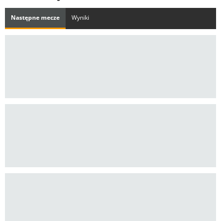
Następne mecze
Wyniki