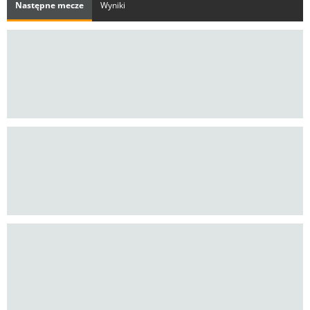
Następne mecze
Wyniki