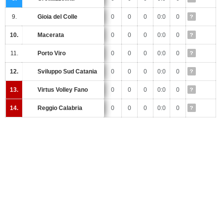
Gioia del Colle
9.
0
0
0
0:0
0
Macerata
10.
0
0
0
0:0
0
Porto Viro
11.
0
0
0
0:0
0
Sviluppo Sud Catania
12.
0
0
0
0:0
0
Virtus Volley Fano
13.
0
0
0
0:0
0
Reggio Calabria
14.
0
0
0
0:0
0