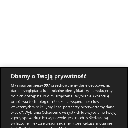
Dbamy o Twoją prywatność
My i nasi partnerzy
997
przechowujemy dane osobowe, np.
dane przeglądania lub unikalne identyfikatory, i uzyskujemy
do nich dostęp na Twoim urządzeniu. Wybranie Akceptuję
umożliwia technologiom śledzenia wspieranie celów
wskazanych w sekcji „My i nasi partnerzy przetwarzamy dane
w celu”. Wybranie Odrzucenie wszystkich lub wycofanie Twojej
zgody spowoduje ich wyłączenie. Jeśli moduły śledzące są
wyłączone, niektóre treści i reklamy, które widzisz, mogą nie