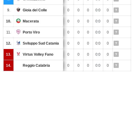
Gioia del Colle
9.
0
0
0
0:0
0
Macerata
10.
0
0
0
0:0
0
Porto Viro
11.
0
0
0
0:0
0
Sviluppo Sud Catania
12.
0
0
0
0:0
0
Virtus Volley Fano
13.
0
0
0
0:0
0
Reggio Calabria
14.
0
0
0
0:0
0