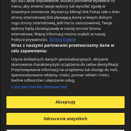
być dla Ciebie odpowiednie. Możesz ponownie wyświetlić to
menu, aby zmienić swoje wybory lub wycofać zgodę w
dowolnym momencie. Wystarczy kliknąć link Pokaż cele u dołu
strony internetowej [lub pływającą ikonę w lewym dolnym
rogu strony internetowej, jeśli ma to zastosowanie]. Twoje
wybory będą obowiązywały w naszej stronie Strona
internetowa. Więcej informacji można znaleźć w naszej
Polityce prywatności.
Strony trzecie
Wraz z naszymi partnerami przetwarzamy dane w
celu zapewnienia:
Użycie dokładnych danych geolokalizacyjnych. Aktywne
skanowanie charakterystyki urządzenia do celów identyfikacji.
Przechowywanie informacji na urządzeniu lub dostęp do nich.
Spersonalizowane reklamy i treści, pomiar reklam i treści,
badnie odbiorców i ulepszanie usług.
Lista partnerów (dostawców)
Akceptuję
Odrzucenie wszystkich