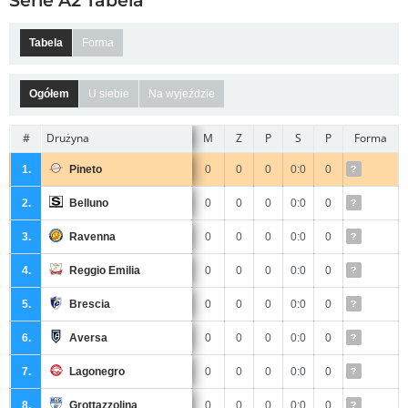
Serie A2 Tabela
Tabela
Forma
Ogółem
U siebie
Na wyjeździe
#
Drużyna
M
Z
P
S
P
Forma
Pineto
1.
0
0
0
0:0
0
Belluno
2.
0
0
0
0:0
0
Ravenna
3.
0
0
0
0:0
0
Reggio Emilia
4.
0
0
0
0:0
0
Brescia
5.
0
0
0
0:0
0
Aversa
6.
0
0
0
0:0
0
Lagonegro
7.
0
0
0
0:0
0
Grottazzolina
8.
0
0
0
0:0
0