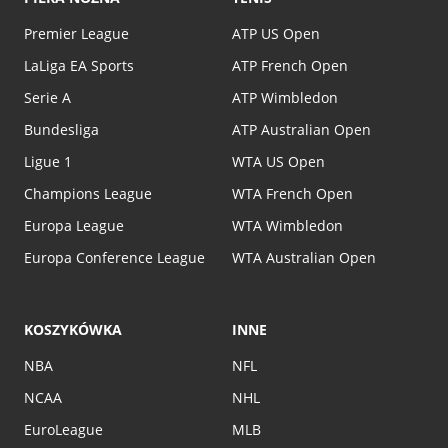
Premier League
ATP US Open
LaLiga EA Sports
ATP French Open
Serie A
ATP Wimbledon
Bundesliga
ATP Australian Open
Ligue 1
WTA US Open
Champions League
WTA French Open
Europa League
WTA Wimbledon
Europa Conference League
WTA Australian Open
KOSZYKÓWKA
INNE
NBA
NFL
NCAA
NHL
EuroLeague
MLB