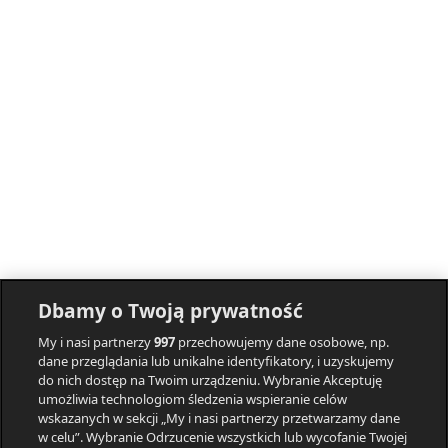
Dbamy o Twoją prywatność
My i nasi partnerzy
997
przechowujemy dane osobowe, np.
dane przeglądania lub unikalne identyfikatory, i uzyskujemy
do nich dostęp na Twoim urządzeniu. Wybranie Akceptuję
umożliwia technologiom śledzenia wspieranie celów
wskazanych w sekcji „My i nasi partnerzy przetwarzamy dane
w celu”. Wybranie Odrzucenie wszystkich lub wycofanie Twojej