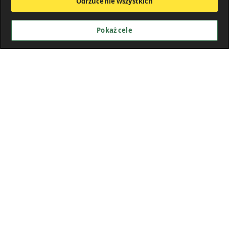
Odrzucenie wszystkich
Pokaż cele