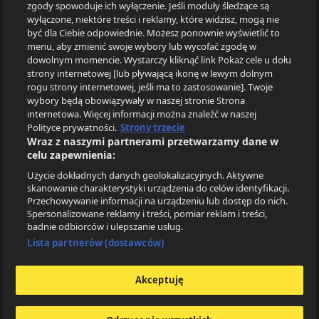
zgody spowoduje ich wyłączenie. Jeśli moduły śledzące są
wyłączone, niektóre treści i reklamy, które widzisz, mogą nie
być dla Ciebie odpowiednie. Możesz ponownie wyświetlić to
menu, aby zmienić swoje wybory lub wycofać zgodę w
dowolnym momencie. Wystarczy kliknąć link Pokaż cele u dołu
strony internetowej [lub pływającą ikonę w lewym dolnym
rogu strony internetowej, jeśli ma to zastosowanie]. Twoje
wybory będą obowiązywały w naszej stronie Strona
internetowa. Więcej informacji można znaleźć w naszej
Polityce prywatności.
Strony trzecie
Wraz z naszymi partnerami przetwarzamy dane w
celu zapewnienia:
Użycie dokładnych danych geolokalizacyjnych. Aktywne
skanowanie charakterystyki urządzenia do celów identyfikacji.
Przechowywanie informacji na urządzeniu lub dostęp do nich.
Spersonalizowane reklamy i treści, pomiar reklam i treści,
badnie odbiorców i ulepszanie usług.
Lista partnerów (dostawców)
Akceptuję