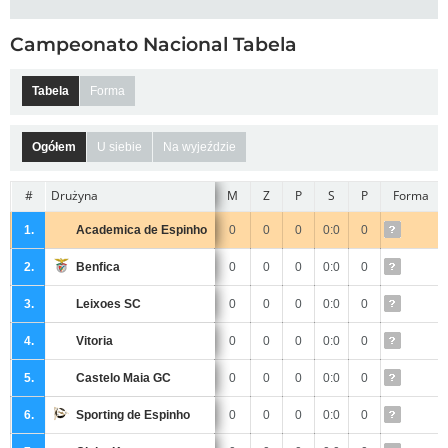
Campeonato Nacional Tabela
Tabela
Forma
Ogółem
U siebie
Na wyjeździe
#
Drużyna
M
Z
P
S
P
Forma
Academica de Espinho
1.
0
0
0
0:0
0
Benfica
2.
0
0
0
0:0
0
Leixoes SC
3.
0
0
0
0:0
0
Vitoria
4.
0
0
0
0:0
0
Castelo Maia GC
5.
0
0
0
0:0
0
Sporting de Espinho
6.
0
0
0
0:0
0