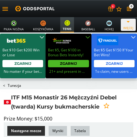
0
1
WIĘCEJ
TENIS
PIŁKA NOŻNA
KOSZYKÓWKA
BASEBALL
HOKEJ
Bet $10 Get $200 Win
Bet $5, Get $100 in
Bet $5 Get $150 If Your
or Lose
Bonus Bets Instantly!
Bet Wins!
ZGARNIJ
ZGARNIJ
ZGARNIJ
No matter if your bet wins or loses. Deposit required. Paid in Bonus Bets. Bonus Bets wager excluded from returns. New customers only. Max. prize, game restrictions, time limits and T&Cs apply. 21+. Gambling Problem? Call 1-800-GAMBLER.
21+ and present in most states. (18+ DC/KY/NH/PR/WY). Void in NH/OR/ONT/PR. Eligibility restrictions apply. On behalf of Boot Hill Casino (KS). Pass-thru of per wager tax may apply in IL. 1 per new DraftKings customer. $5+ first-time bet req. Max. $100 issued as non-withdrawable Bonus Bets that expire in 7 days (168 hours). Stake removed from payout. Terms: sportsbook.draftkings.com/promos. Ends 5/31/26 at 11:59 PM ET.
To claim, new users need to register, make a first-time deposit of $5 or more, and then simply place their first real-money wager on any FanDuel Sportsbook market (no odds limits) that is live on platform. All users will receive their $150 in Bonus Bets If Your Bet Wins within 72 hours of the bet settlement.
<
Tunezja
ITF M15 Monastir 26 Mężczyźni Debel
(twarda) Kursy bukmacherskie
Prize Money:
$15,000
Następne mecze
Wyniki
Tabela