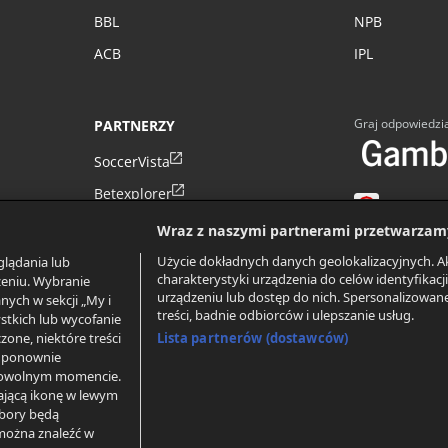
BBL
NPB
ACB
IPL
Graj odpowiedzia
PARTNERZY
SoccerVista
Betexplorer
FCTables
Wraz z naszymi partnerami przetwarzamy
Dane dostarc
Tribalfootball
Użycie dokładnych danych geolokalizacyjnych. 
lądania lub
charakterystyki urządzenia do celów identyfikacj
zeniu. Wybranie
ScoreBar
urządzeniu lub dostęp do nich. Spersonalizowane 
ych w sekcji „My i
treści, badnie odbiorców i ulepszanie usług.
stkich lub wycofanie
zone, niektóre treści
Lista partnerów (dostawców)
z ponownie
 dowolnym momencie.
wającą ikonę w lewym
ybory będą
 można znaleźć w