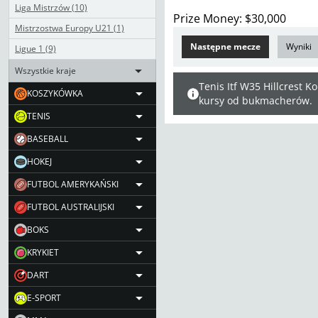
Liga Mistrzów
(10)
Prize Money:
$30,000
Mistrzostwa Europy U21
(1)
Następne mecze
Wyniki
Ligue 1
(9)
Wszystkie kraje
Tenis Itf W35 Hillcrest 
KOSZYKÓWKA
kursy od bukmacherów.
TENIS
BASEBALL
HOKEJ
FUTBOL AMERYKAŃSKI
FUTBOL AUSTRALIJSKI
BOKS
KRYKIET
DART
E-SPORT