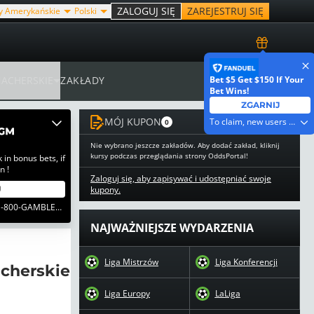
ZALOGUJ SIĘ
ZAREJESTRUJ SIĘ
y Amerykańskie
Polski
Bet $5 Get $150 If Your
ACHERSKIE
ZAKŁADY
Bet Wins!
ZGARNIJ
MÓJ KUPON
To claim, new users need to register, make a first-time deposit of $5 or more, and then simply place their first real-money wager on any FanDuel Sportsbook market (no odds limits) that is live on platform. All users will receive their $150 in Bonus Bets If Your Bet Wins within 72 hours of the bet settlement.
0
Nie wybrano jeszcze zakładów. Aby dodać zakład, kliknij
kursy podczas przeglądania strony OddsPortal!
 in bonus bets, if
n !
Zaloguj się, aby zapisywać i udostępniać swoje
J
kupony.
Gambling problem? Call 1-800-GAMBLER or 1-800-MY-RESET. 21+ only. Please Gamble Responsibly. See BetMGM.com for Terms. First Bet Offer for new customers only (if applicable). Subject to eligibility requirements. Bonus bets are non-withdrawable. In partnership with Kansas Crossing Casino and Hotel. Promotional offers not available in Mississippi, New York, Ontario, or Puerto Rico.
NAJWAŻNIEJSZE WYDARZENIA
Liga Mistrzów
Liga Konferencji
acherskie
Liga Europy
LaLiga