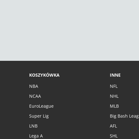
KOSZYKÓWKA
INNE
NBA
NFL
NCAA
NHL
EuroLeague
MLB
Super Lig
Big Bash Lea
LNB
AFL
Lega A
SHL