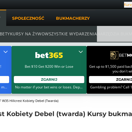
Kurs
W
SPOŁECZNOŚĆ
BUKMACHERZY
BETY
KURSY NA ŻYWO
WSZYSTKIE WYDARZENIA
NARZĘDZIA BUKM
!
Bet $10 Get $200 Win or Lose
Get up to $1,500 paid back
you don`t wi
ZGARNIJ
ZGARNI
To claim, new users need to register, make a first-time deposit of $5 or more, and then simply place their first real-money wager on any FanDuel Sportsbook market (no odds limits) that is live on platform. All users will receive their $150 in Bonus Bets If Your Bet Wins within 72 hours of the bet settlement.
No matter if your bet wins or loses. Deposit required. Paid in Bonus Bets. Bonus Bets wager excluded from returns. New customers only. Max. prize, game restrictions, time limits and T&Cs apply. 21+. Gambling Problem? Call 1-800-GAMBLER.
F W35 Hillcrest Kobiety Debel (twarda)
est Kobiety Debel (twarda) Kursy bukm