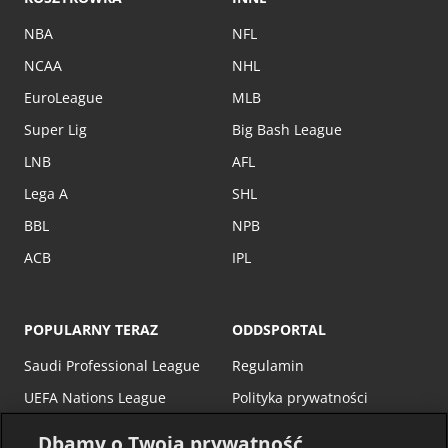
NBA
NFL
NCAA
NHL
EuroLeague
MLB
Super Lig
Big Bash League
LNB
AFL
Lega A
SHL
BBL
NPB
ACB
IPL
POPULARNY TERAZ
ODDSPORTAL
Saudi Professional League
Regulamin
UEFA Nations League
Polityka prywatności
World Championship 2026
GDPR
Dbamy o Twoją prywatność