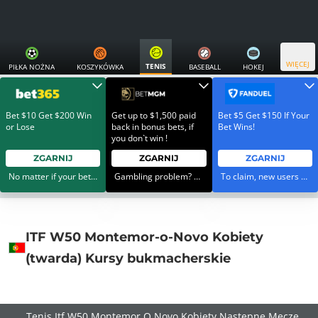
WIĘCEJ
TENIS
PIŁKA NOŻNA
KOSZYKÓWKA
BASEBALL
HOKEJ
Bet $10 Get $200 Win
Get up to $1,500 paid
Bet $5 Get $150 If Your
or Lose
back in bonus bets, if
Bet Wins!
you don`t win !
ZGARNIJ
ZGARNIJ
ZGARNIJ
No matter if your bet wins or loses. Deposit required. Paid in Bonus Bets. Bonus Bets wager excluded from returns. New customers only. Max. prize, game restrictions, time limits and T&Cs apply. 21+. Gambling Problem? Call 1-800-GAMBLER.
Gambling problem? Call 1-800-GAMBLER or 1-800-MY-RESET. 21+ only. Please Gamble Responsibly. See BetMGM.com for Terms. First Bet Offer for new customers only (if applicable). Subject to eligibility requirements. Bonus bets are non-withdrawable. In partnership with Kansas Crossing Casino and Hotel. Promotional offers not available in Mississippi, New York, Ontario, or Puerto Rico.
To claim, new users need to register, make a first-time deposit of $5 or more, and then simply place their first real-money wager on any FanDuel Sportsbook market (no odds limits) that is live on platform. All users will receive their $150 in Bonus Bets If Your Bet Wins within 72 hours of the bet settlement.
ITF W50 Montemor-o-Novo Kobiety
(twarda) Kursy bukmacherskie
Tenis Itf W50 Montemor O Novo Kobiety Następne Mecze