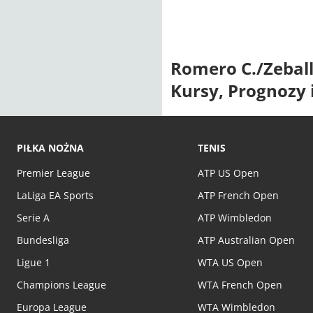
Romero C./Zeballo
Kursy, Prognozy 
PIŁKA NOŻNA
TENIS
Premier League
ATP US Open
LaLiga EA Sports
ATP French Open
Serie A
ATP Wimbledon
Bundesliga
ATP Australian Open
Ligue 1
WTA US Open
Champions League
WTA French Open
Europa League
WTA Wimbledon