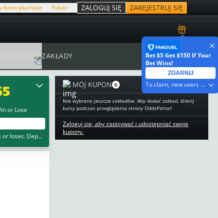
ZALOGUJ SIĘ
ZAREJESTRUJ SIĘ
y Amerykańskie
Polski
Bet $5 Get $150 If Your
ACHERSKIE
ZAKŁADY
Bet Wins!
ZGARNIJ
MÓJ KUPON
To claim, new users need to register, make a first-time deposit of $5 or more, and then simply place their first real-money wager on any FanDuel Sportsbook market (no odds limits) that is live on platform. All users will receive their $150 in Bonus Bets If Your Bet Wins within 72 hours of the bet settlement.
0
Nie wybrano jeszcze zakładów. Aby dodać zakład, kliknij
kursy podczas przeglądania strony OddsPortal!
in or Lose
Zaloguj się, aby zapisywać i udostępniać swoje
kupony.
No matter if your bet wins or loses. Deposit required. Paid in Bonus Bets. Bonus Bets wager excluded from returns. New customers only. Max. prize, game restrictions, time limits and T&Cs apply. 21+. Gambling Problem? Call 1-800-GAMBLER.