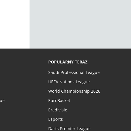
POPULARNY TERAZ
Saudi Professional League
UEFA Nations League
World Championship 2026
gue
EuroBasket
Eredivisie
Esports
Darts Premier League