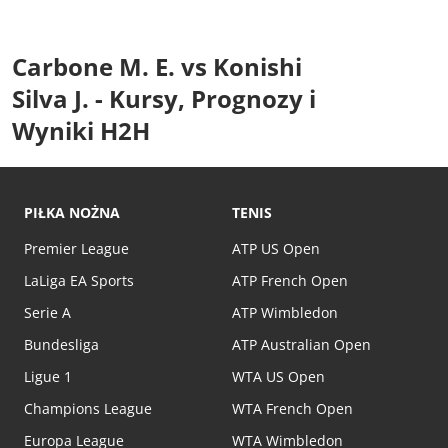
Carbone M. E. vs Konishi
Silva J. - Kursy, Prognozy i
Wyniki H2H
PIŁKA NOŻNA
TENIS
Premier League
ATP US Open
LaLiga EA Sports
ATP French Open
Serie A
ATP Wimbledon
Bundesliga
ATP Australian Open
Ligue 1
WTA US Open
Champions League
WTA French Open
Europa League
WTA Wimbledon