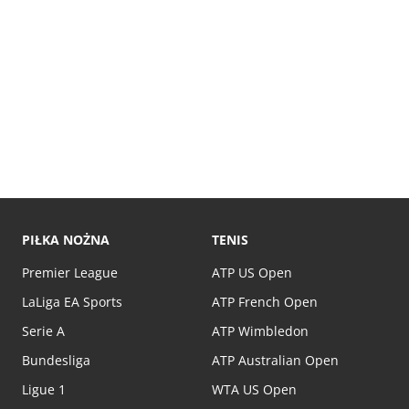
PIŁKA NOŻNA
TENIS
Premier League
ATP US Open
LaLiga EA Sports
ATP French Open
Serie A
ATP Wimbledon
Bundesliga
ATP Australian Open
Ligue 1
WTA US Open