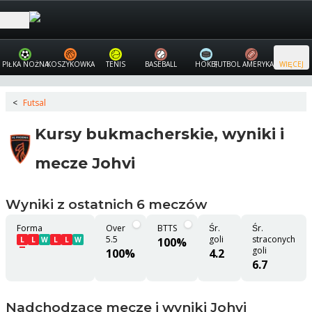
PIŁKA NOŻNA
KOSZYKÓWKA
TENIS
BASEBALL
HOKEJ
FUTBOL AMERYKAŃSKI
WIĘCEJ
<
Futsal
Kursy bukmacherskie, wyniki i
mecze Johvi
Wyniki z ostatnich 6 meczów
Forma
Over
BTTS
Śr.
Śr.
5.5
goli
straconych
L
L
W
L
L
W
100%
goli
100%
4.2
6.7
Nadchodzące mecze i wyniki Johvi