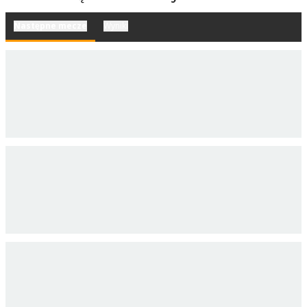
Następne mecze
Wyniki