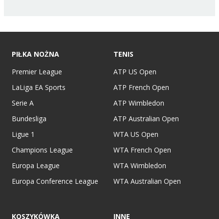
PIŁKA NOŻNA
TENIS
Premier League
ATP US Open
LaLiga EA Sports
ATP French Open
Serie A
ATP Wimbledon
Bundesliga
ATP Australian Open
Ligue 1
WTA US Open
Champions League
WTA French Open
Europa League
WTA Wimbledon
Europa Conference League
WTA Australian Open
KOSZYKÓWKA
INNE