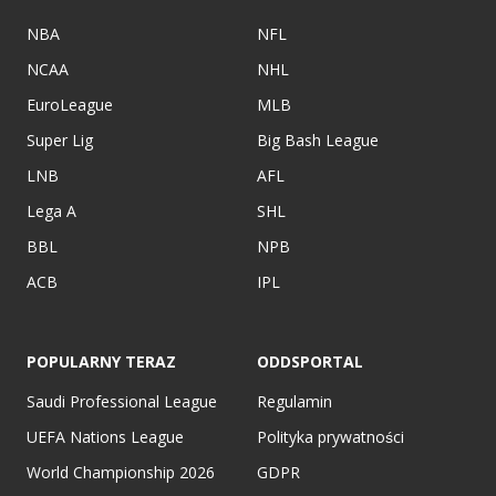
NBA
NFL
NCAA
NHL
EuroLeague
MLB
Super Lig
Big Bash League
LNB
AFL
Lega A
SHL
BBL
NPB
ACB
IPL
POPULARNY TERAZ
ODDSPORTAL
Saudi Professional League
Regulamin
UEFA Nations League
Polityka prywatności
World Championship 2026
GDPR