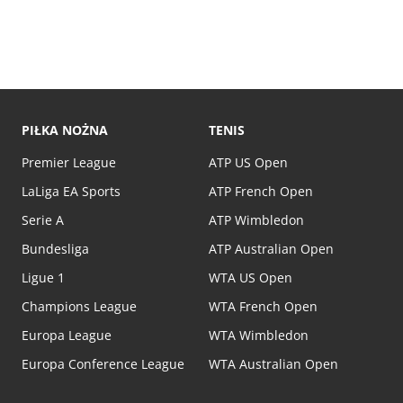
PIŁKA NOŻNA
TENIS
Premier League
ATP US Open
LaLiga EA Sports
ATP French Open
Serie A
ATP Wimbledon
Bundesliga
ATP Australian Open
Ligue 1
WTA US Open
Champions League
WTA French Open
Europa League
WTA Wimbledon
Europa Conference League
WTA Australian Open