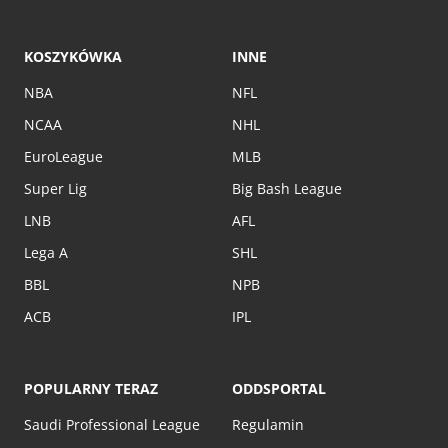
KOSZYKÓWKA
INNE
NBA
NFL
NCAA
NHL
EuroLeague
MLB
Super Lig
Big Bash League
LNB
AFL
Lega A
SHL
BBL
NPB
ACB
IPL
POPULARNY TERAZ
ODDSPORTAL
Saudi Professional League
Regulamin