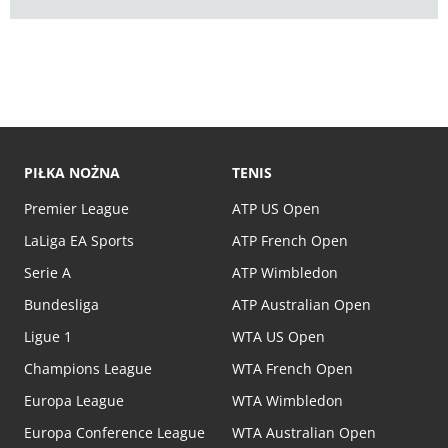
PIŁKA NOŻNA
TENIS
Premier League
ATP US Open
LaLiga EA Sports
ATP French Open
Serie A
ATP Wimbledon
Bundesliga
ATP Australian Open
Ligue 1
WTA US Open
Champions League
WTA French Open
Europa League
WTA Wimbledon
Europa Conference League
WTA Australian Open