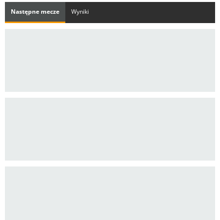
Następne mecze
Wyniki