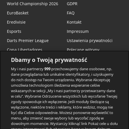
World Championship 2026
GDPR
EuroBasket
FAQ
Eredivisie
Kontakt
Esports
Impressum
Darts Premier League
Ustawienia prywatności
Copa Libertadores
Polecane witryny
Dbamy o Twoją prywatność
Oferty bonusowe
Bukmacherzy
My i nasi partnerzy
999
przechowujemy dane osobowe, np.
dane przeglądania lub unikalne identyfikatory, i uzyskujemy
Wiadomości
do nich dostęp na Twoim urządzeniu. Wybranie Akceptuję
umożliwia technologiom śledzenia wspieranie celów
wskazanych w sekcji „My i nasi partnerzy przetwarzamy dane
w celu”. Wybranie Odrzucenie wszystkich lub wycofanie Twojej
PARTNERZY
zgody spowoduje ich wyłączenie. Jeśli moduły śledzące są
wyłączone, niektóre treści i reklamy, które widzisz, mogą nie
SoccerVista
być dla Ciebie odpowiednie. Możesz ponownie wyświetlić to
Betexplorer
menu, aby zmienić swoje wybory lub wycofać zgodę w
dowolnym momencie. Wystarczy kliknąć link Pokaż cele u dołu
FCTables