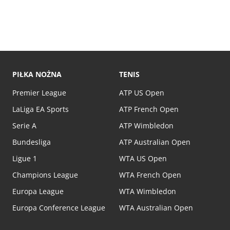
PIŁKA NOŻNA
TENIS
Premier League
ATP US Open
LaLiga EA Sports
ATP French Open
Serie A
ATP Wimbledon
Bundesliga
ATP Australian Open
Ligue 1
WTA US Open
Champions League
WTA French Open
Europa League
WTA Wimbledon
Europa Conference League
WTA Australian Open