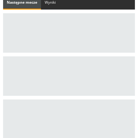
Następne mecze
Wyniki