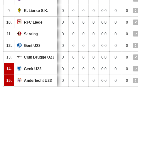
K. Lierse S.K.
9.
0
0
0
0
0:0
0
0
RFC Liege
10.
0
0
0
0
0:0
0
0
Seraing
11.
0
0
0
0
0:0
0
0
Gent U23
12.
0
0
0
0
0:0
0
0
Club Brugge U23
13.
0
0
0
0
0:0
0
0
Genk U23
14.
0
0
0
0
0:0
0
0
Anderlecht U23
15.
0
0
0
0
0:0
0
0