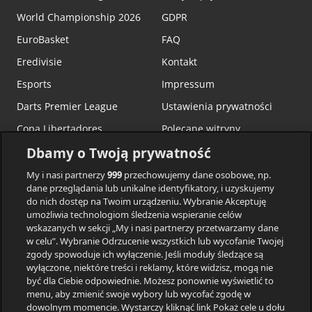
World Championship 2026
GDPR
EuroBasket
FAQ
Eredivisie
Kontakt
Esports
Impressum
Darts Premier League
Ustawienia prywatności
Copa Libertadores
Polecane witryny
Dbamy o Twoją prywatność
Oferty bonusowe
Bukmacherzy
My i nasi partnerzy
999
przechowujemy dane osobowe, np.
dane przeglądania lub unikalne identyfikatory, i uzyskujemy
Wiadomości
do nich dostęp na Twoim urządzeniu. Wybranie Akceptuję
umożliwia technologiom śledzenia wspieranie celów
wskazanych w sekcji „My i nasi partnerzy przetwarzamy dane
w celu”. Wybranie Odrzucenie wszystkich lub wycofanie Twojej
PARTNERZY
zgody spowoduje ich wyłączenie. Jeśli moduły śledzące są
wyłączone, niektóre treści i reklamy, które widzisz, mogą nie
SoccerVista
być dla Ciebie odpowiednie. Możesz ponownie wyświetlić to
Betexplorer
menu, aby zmienić swoje wybory lub wycofać zgodę w
dowolnym momencie. Wystarczy kliknąć link Pokaż cele u dołu