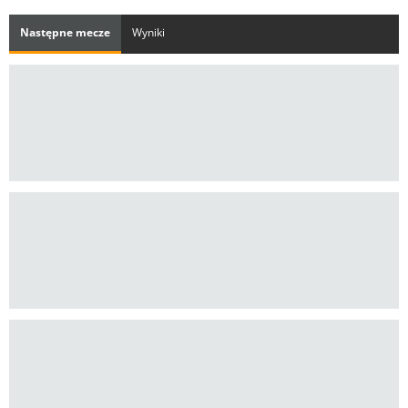
Następne mecze
Wyniki