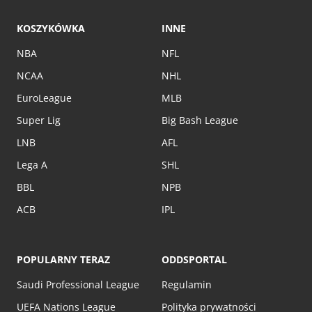
KOSZYKÓWKA
INNE
NBA
NFL
NCAA
NHL
EuroLeague
MLB
Super Lig
Big Bash League
LNB
AFL
Lega A
SHL
BBL
NPB
ACB
IPL
POPULARNY TERAZ
ODDSPORTAL
Saudi Professional League
Regulamin
UEFA Nations League
Polityka prywatności