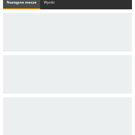
Następne mecze
Wyniki