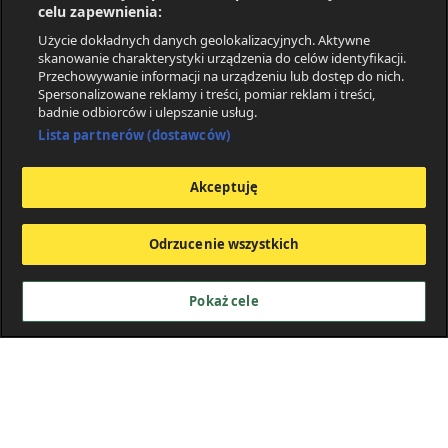
celu zapewnienia:
Użycie dokładnych danych geolokalizacyjnych. Aktywne
skanowanie charakterystyki urządzenia do celów identyfikacji.
Przechowywanie informacji na urządzeniu lub dostęp do nich.
Spersonalizowane reklamy i treści, pomiar reklam i treści,
badnie odbiorców i ulepszanie usług.
Lista partnerów (dostawców)
Akceptuję
Odrzucenie wszystkich
Pokaż cele