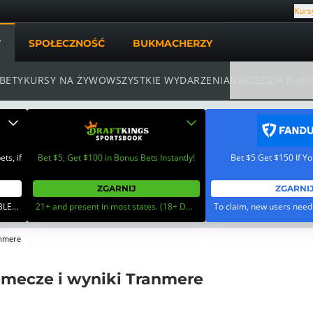
Kurs
W
SPOŁECZNOŚĆ
BUKMACHERZY
BETY
KURSY NA ŻYWO
WSZYSTKIE WYDARZENIA
NARZĘDZIA BUKM
ts, if
Bet $5, Get $100 in Bonus Bets Instantly!
Bet $5 Get $150 If Yo
ZGARNIJ
ZGARNI
Gambling problem? Call 1-800-GAMBLER or 1-800-MY-RESET. 21+ only. Please Gamble Responsibly. See BetMGM.com for Terms. First Bet Offer for new customers only (if applicable). Subject to eligibility requirements. Bonus bets are non-withdrawable. In partnership with Kansas Crossing Casino and Hotel. Promotional offers not available in Mississippi, New York, Ontario, or Puerto Rico.
21+ and present in most states. (18+ DC/KY/NH/PR/WY). Void in NH/OR/ONT/PR. Eligibility restrictions apply. On behalf of Boot Hill Casino (KS). Pass-thru of per wager tax may apply in IL. 1 per new DraftKings customer. $5+ first-time bet req. Max. $100 issued as non-withdrawable Bonus Bets that expire in 7 days (168 hours). Stake removed from payout. Terms: sportsbook.draftkings.com/promos. Ends 5/31/26 at 11:59 PM ET.
nmere
mecze i wyniki Tranmere