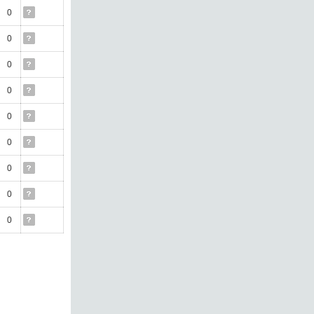
0
0
0
0
0
0
0
0
0