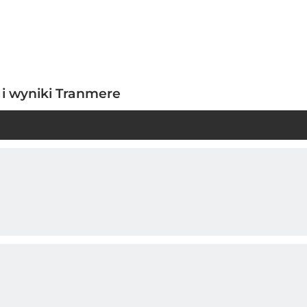
i wyniki Tranmere