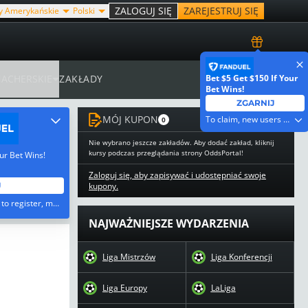
ZALOGUJ SIĘ
ZAREJESTRUJ SIĘ
y Amerykańskie
Polski
Bet $5 Get $150 If Your
ACHERSKIE
ZAKŁADY
Bet Wins!
ZGARNIJ
MÓJ KUPON
To claim, new users need to register, make a first-time deposit of $5 or more, and then simply place their first real-money wager on any FanDuel Sportsbook market (no odds limits) that is live on platform. All users will receive their $150 in Bonus Bets If Your Bet Wins within 72 hours of the bet settlement.
0
Nie wybrano jeszcze zakładów. Aby dodać zakład, kliknij
kursy podczas przeglądania strony OddsPortal!
ur Bet Wins!
Zaloguj się, aby zapisywać i udostępniać swoje
J
kupony.
To claim, new users need to register, make a first-time deposit of $5 or more, and then simply place their first real-money wager on any FanDuel Sportsbook market (no odds limits) that is live on platform. All users will receive their $150 in Bonus Bets If Your Bet Wins within 72 hours of the bet settlement.
NAJWAŻNIEJSZE WYDARZENIA
Liga Mistrzów
Liga Konferencji
Liga Europy
LaLiga