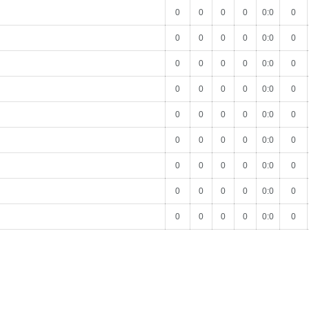
0
0
0
0
0:0
0
0
0
0
0
0:0
0
0
0
0
0
0:0
0
0
0
0
0
0:0
0
0
0
0
0
0:0
0
0
0
0
0
0:0
0
0
0
0
0
0:0
0
0
0
0
0
0:0
0
0
0
0
0
0:0
0