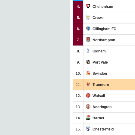
Cheltenham
4.
Crewe
5.
Gillingham FC
6.
Northampton
7.
Oldham
8.
Port Vale
9.
Swindon
10.
Tranmere
11.
Walsall
12.
Accrington
13.
Barnet
14.
Chesterfield
15.