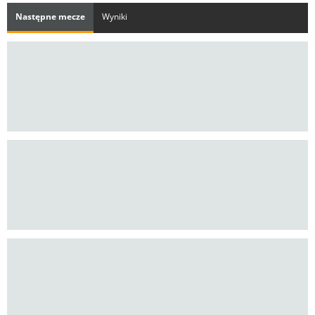
Następne mecze
Wyniki