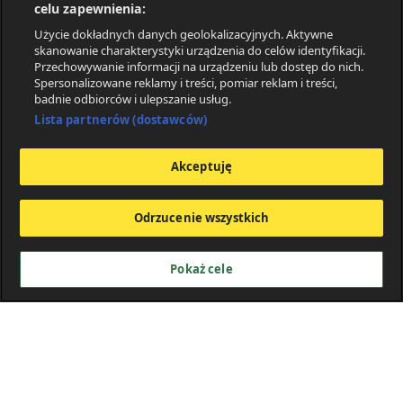
celu zapewnienia:
Użycie dokładnych danych geolokalizacyjnych. Aktywne
skanowanie charakterystyki urządzenia do celów identyfikacji.
Przechowywanie informacji na urządzeniu lub dostęp do nich.
Spersonalizowane reklamy i treści, pomiar reklam i treści,
badnie odbiorców i ulepszanie usług.
Lista partnerów (dostawców)
Akceptuję
Odrzucenie wszystkich
Pokaż cele