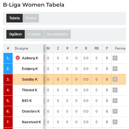
B-Liga Women Tabela
Tabela
Forma
Ogółem
U siebie
Na wyjeździe
#
Drużyna
M
Z
R
P
B
RB
P
Forma
Aalborg K
1.
0
0
0
0
0:0
0
0
Esbjerg K
2.
0
0
0
0
0:0
0
0
Sundby K
3.
0
0
0
0
0:0
0
0
Thisted K
4.
0
0
0
0
0:0
0
0
B93 K
5.
0
0
0
0
0:0
0
0
Osterbro K
6.
0
0
0
0
0:0
0
0
Naestved K
7.
0
0
0
0
0:0
0
0