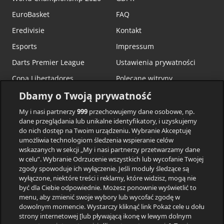
EuroBasket
FAQ
Eredivisie
Kontakt
Esports
Impressum
Darts Premier League
Ustawienia prywatności
Copa Libertadores
Polecane witryny
Dbamy o Twoją prywatność
Oferty bonusowe
Bukmacherzy
My i nasi partnerzy
999
przechowujemy dane osobowe, np.
dane przeglądania lub unikalne identyfikatory, i uzyskujemy
Wiadomości
do nich dostęp na Twoim urządzeniu. Wybranie Akceptuję
umożliwia technologiom śledzenia wspieranie celów
wskazanych w sekcji „My i nasi partnerzy przetwarzamy dane
w celu”. Wybranie Odrzucenie wszystkich lub wycofanie Twojej
PARTNERZY
zgody spowoduje ich wyłączenie. Jeśli moduły śledzące są
wyłączone, niektóre treści i reklamy, które widzisz, mogą nie
SoccerVista
być dla Ciebie odpowiednie. Możesz ponownie wyświetlić to
Betexplorer
menu, aby zmienić swoje wybory lub wycofać zgodę w
dowolnym momencie. Wystarczy kliknąć link Pokaż cele u dołu
FCTables
strony internetowej [lub pływającą ikonę w lewym dolnym