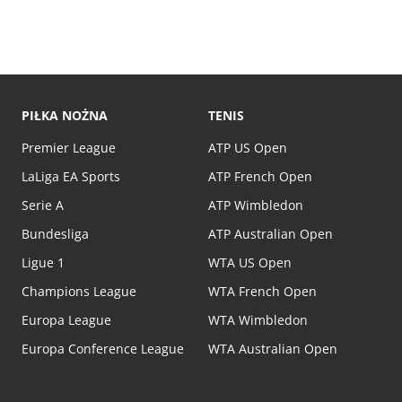
PIŁKA NOŻNA
TENIS
Premier League
ATP US Open
LaLiga EA Sports
ATP French Open
Serie A
ATP Wimbledon
Bundesliga
ATP Australian Open
Ligue 1
WTA US Open
Champions League
WTA French Open
Europa League
WTA Wimbledon
Europa Conference League
WTA Australian Open