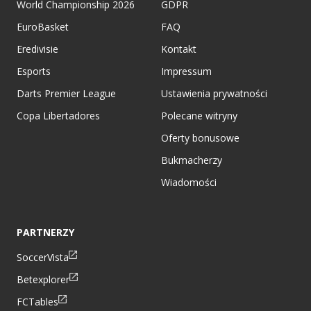
World Championship 2026
GDPR
EuroBasket
FAQ
Eredivisie
Kontakt
Esports
Impressum
Darts Premier League
Ustawienia prywatności
Copa Libertadores
Polecane witryny
Oferty bonusowe
Bukmacherzy
Wiadomości
PARTNERZY
SoccerVista
Betexplorer
FCTables