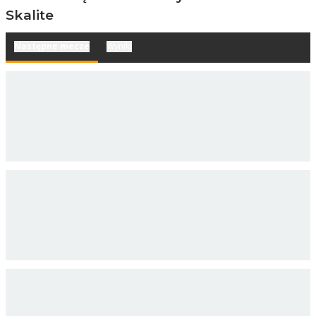
Skalite
Następne mecze
Wyniki