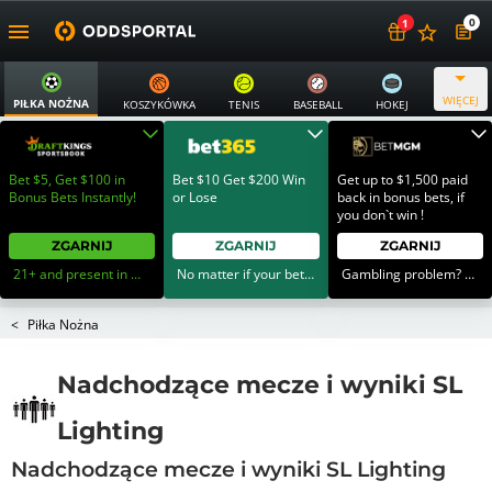
0
1
WIĘCEJ
PIŁKA NOŻNA
KOSZYKÓWKA
TENIS
BASEBALL
HOKEJ
Bet $5, Get $100 in
Bet $10 Get $200 Win
Get up to $1,500 paid
Bonus Bets Instantly!
or Lose
back in bonus bets, if
you don`t win !
ZGARNIJ
ZGARNIJ
ZGARNIJ
21+ and present in most states. (18+ DC/KY/NH/PR/WY). Void in NH/OR/ONT/PR. Eligibility restrictions apply. On behalf of Boot Hill Casino (KS). Pass-thru of per wager tax may apply in IL. 1 per new DraftKings customer. $5+ first-time bet req. Max. $100 issued as non-withdrawable Bonus Bets that expire in 7 days (168 hours). Stake removed from payout. Terms: sportsbook.draftkings.com/promos. Ends 5/31/26 at 11:59 PM ET.
No matter if your bet wins or loses. Deposit required. Paid in Bonus Bets. Bonus Bets wager excluded from returns. New customers only. Max. prize, game restrictions, time limits and T&Cs apply. 21+. Gambling Problem? Call 1-800-GAMBLER.
Gambling problem? Call 1-800-GAMBLER or 1-800-MY-RESET. 21+ only. Please Gamble Responsibly. See BetMGM.com for Terms. First Bet Offer for new customers only (if applicable). Subject to eligibility requirements. Bonus bets are non-withdrawable. In partnership with Kansas Crossing Casino and Hotel. Promotional offers not available in Mississippi, New York, Ontario, or Puerto Rico.
<
Piłka Nożna
Nadchodzące mecze i wyniki SL
Lighting
Nadchodzące mecze i wyniki SL Lighting