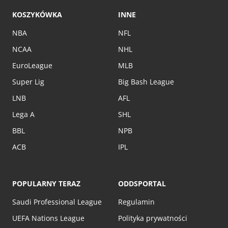
KOSZYKÓWKA
INNE
NBA
NFL
NCAA
NHL
EuroLeague
MLB
Super Lig
Big Bash League
LNB
AFL
Lega A
SHL
BBL
NPB
ACB
IPL
POPULARNY TERAZ
ODDSPORTAL
Saudi Professional League
Regulamin
UEFA Nations League
Polityka prywatności