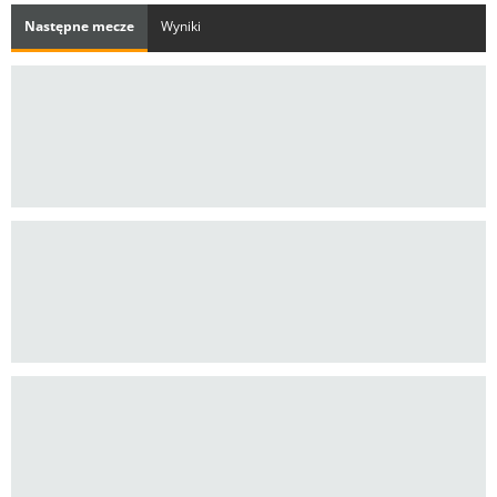
Następne mecze
Wyniki