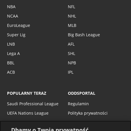
NBA
NFL
NCAA
NHL
EuroLeague
MLB
Super Lig
Big Bash League
LNB
AFL
Lega A
SHL
BBL
NPB
ACB
IPL
POPULARNY TERAZ
ODDSPORTAL
Saudi Professional League
Regulamin
UEFA Nations League
Polityka prywatności
World Championship 2026
GDPR
Dbamy o Twoją prywatność