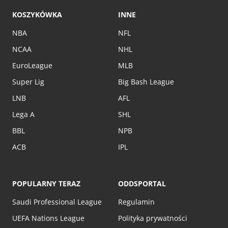
KOSZYKÓWKA
INNE
NBA
NFL
NCAA
NHL
EuroLeague
MLB
Super Lig
Big Bash League
LNB
AFL
Lega A
SHL
BBL
NPB
ACB
IPL
POPULARNY TERAZ
ODDSPORTAL
Saudi Professional League
Regulamin
UEFA Nations League
Polityka prywatności