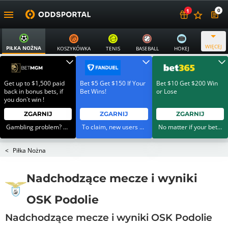
0
1
WIĘCEJ
PIŁKA NOŻNA
KOSZYKÓWKA
TENIS
BASEBALL
HOKEJ
Get up to $1,500 paid
Bet $5 Get $150 If Your
Bet $10 Get $200 Win
back in bonus bets, if
Bet Wins!
or Lose
you don`t win !
ZGARNIJ
ZGARNIJ
ZGARNIJ
Gambling problem? Call 1-800-GAMBLER or 1-800-MY-RESET. 21+ only. Please Gamble Responsibly. See BetMGM.com for Terms. First Bet Offer for new customers only (if applicable). Subject to eligibility requirements. Bonus bets are non-withdrawable. In partnership with Kansas Crossing Casino and Hotel. Promotional offers not available in Mississippi, New York, Ontario, or Puerto Rico.
To claim, new users need to register, make a first-time deposit of $5 or more, and then simply place their first real-money wager on any FanDuel Sportsbook market (no odds limits) that is live on platform. All users will receive their $150 in Bonus Bets If Your Bet Wins within 72 hours of the bet settlement.
No matter if your bet wins or loses. Deposit required. Paid in Bonus Bets. Bonus Bets wager excluded from returns. New customers only. Max. prize, game restrictions, time limits and T&Cs apply. 21+. Gambling Problem? Call 1-800-GAMBLER.
<
Piłka Nożna
Nadchodzące mecze i wyniki
OSK Podolie
Nadchodzące mecze i wyniki OSK Podolie