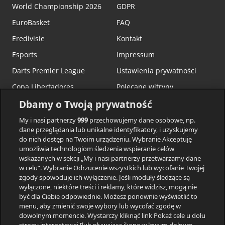
World Championship 2026
GDPR
EuroBasket
FAQ
Eredivisie
Kontakt
Esports
Impressum
Darts Premier League
Ustawienia prywatności
Copa Libertadores
Polecane witryny
Dbamy o Twoją prywatność
Oferty bonusowe
Bukmacherzy
My i nasi partnerzy
999
przechowujemy dane osobowe, np.
dane przeglądania lub unikalne identyfikatory, i uzyskujemy
Wiadomości
do nich dostęp na Twoim urządzeniu. Wybranie Akceptuję
umożliwia technologiom śledzenia wspieranie celów
wskazanych w sekcji „My i nasi partnerzy przetwarzamy dane
w celu”. Wybranie Odrzucenie wszystkich lub wycofanie Twojej
PARTNERZY
zgody spowoduje ich wyłączenie. Jeśli moduły śledzące są
wyłączone, niektóre treści i reklamy, które widzisz, mogą nie
SoccerVista
być dla Ciebie odpowiednie. Możesz ponownie wyświetlić to
Betexplorer
menu, aby zmienić swoje wybory lub wycofać zgodę w
dowolnym momencie. Wystarczy kliknąć link Pokaż cele u dołu
FCTables