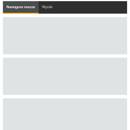
Następne mecze
Wyniki