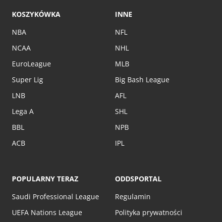
KOSZYKÓWKA
INNE
NBA
NFL
NCAA
NHL
EuroLeague
MLB
Super Lig
Big Bash League
LNB
AFL
Lega A
SHL
BBL
NPB
ACB
IPL
POPULARNY TERAZ
ODDSPORTAL
Saudi Professional League
Regulamin
UEFA Nations League
Polityka prywatności