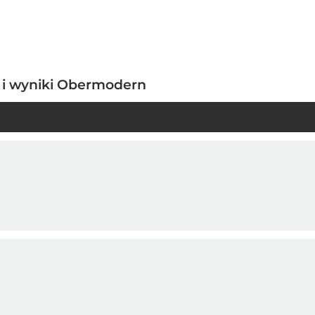
i wyniki Obermodern