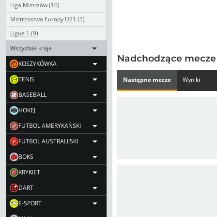
Liga Mistrzów
(10)
Mistrzostwa Europy U21
(1)
Ligue 1
(9)
Wszystkie kraje
Nadchodzące mecze 
KOSZYKÓWKA
TENIS
Następne mecze
Wyniki
BASEBALL
HOKEJ
FUTBOL AMERYKAŃSKI
FUTBOL AUSTRALIJSKI
BOKS
KRYKIET
DART
E-SPORT