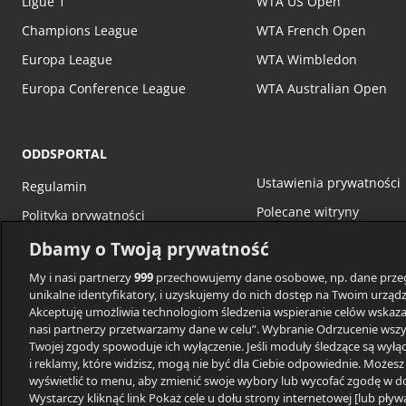
Ligue 1
WTA US Open
Champions League
WTA French Open
Europa League
WTA Wimbledon
Europa Conference League
WTA Australian Open
ODDSPORTAL
Ustawienia prywatności
Regulamin
Polecane witryny
Polityka prywatności
Oferty bonusowe
GDPR
Dbamy o Twoją prywatność
Bukmacherzy
FAQ
My i nasi partnerzy
999
przechowujemy dane osobowe, np. dane przeg
unikalne identyfikatory, i uzyskujemy do nich dostęp na Twoim urząd
Wiadomości
Kontakt
Akceptuję umożliwia technologiom śledzenia wspieranie celów wskazan
nasi partnerzy przetwarzamy dane w celu”. Wybranie Odrzucenie wszy
Impressum
Twojej zgody spowoduje ich wyłączenie. Jeśli moduły śledzące są wyłąc
i reklamy, które widzisz, mogą nie być dla Ciebie odpowiednie. Możes
wyświetlić to menu, aby zmienić swoje wybory lub wycofać zgodę w
Copyright © 2008-2026 Oddsportal.com
Wystarczy kliknąć link Pokaż cele u dołu strony internetowej [lub pły