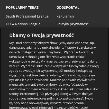
POPULARNY TERAZ
ODDSPORTAL
Saudi Professional League
Regulamin
UEFA Nations League
Polityka prywatności
World Championship 2026
GDPR
Dbamy o Twoją prywatność
EuroBasket
FAQ
My i nasi partnerzy
999
przechowujemy dane osobowe, np.
Eredivisie
Kontakt
dane przeglądania lub unikalne identyfikatory, i uzyskujemy
do nich dostęp na Twoim urządzeniu. Wybranie Akceptuję
Esports
Impressum
umożliwia technologiom śledzenia wspieranie celów
wskazanych w sekcji „My i nasi partnerzy przetwarzamy dane
Darts Premier League
Ustawienia prywatności
w celu”. Wybranie Odrzucenie wszystkich lub wycofanie Twojej
Copa Libertadores
zgody spowoduje ich wyłączenie. Jeśli moduły śledzące są
Polecane witryny
wyłączone, niektóre treści i reklamy, które widzisz, mogą nie
Oferty bonusowe
być dla Ciebie odpowiednie. Możesz ponownie wyświetlić to
menu, aby zmienić swoje wybory lub wycofać zgodę w
Bukmacherzy
dowolnym momencie. Wystarczy kliknąć link Pokaż cele u dołu
strony internetowej [lub pływającą ikonę w lewym dolnym
Wiadomości
rogu strony internetowej, jeśli ma to zastosowanie]. Twoje
wybory będą obowiązywały w naszej stronie Strona
internetowa. Więcej informacji można znaleźć w naszej