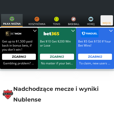
WIĘCEJ
PIŁKA NOŻNA
KOSZYKÓWKA
TENIS
BASEBALL
HOKEJ
Get up to $1,500 paid
Bet $10 Get $200 Win
Bet $5 Get $150 If Your
back in bonus bets, if
or Lose
Bet Wins!
you don`t win !
ZGARNIJ
ZGARNIJ
ZGARNIJ
Gambling problem? Call 1-800-GAMBLER or 1-800-MY-RESET. 21+ only. Please Gamble Responsibly. See BetMGM.com for Terms. First Bet Offer for new customers only (if applicable). Subject to eligibility requirements. Bonus bets are non-withdrawable. In partnership with Kansas Crossing Casino and Hotel. Promotional offers not available in Mississippi, New York, Ontario, or Puerto Rico.
No matter if your bet wins or loses. Deposit required. Paid in Bonus Bets. Bonus Bets wager excluded from returns. New customers only. Max. prize, game restrictions, time limits and T&Cs apply. 21+. Gambling Problem? Call 1-800-GAMBLER.
To claim, new users need to register, make a first-time deposit of $5 or more, and then simply place their first real-money wager on any FanDuel Sportsbook market (no odds limits) that is live on platform. All users will receive their $150 in Bonus Bets If Your Bet Wins within 72 hours of the bet settlement.
Nadchodzące mecze i wyniki
Nublense