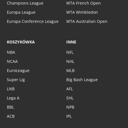
Champions League
WTA French Open
Europa League
WTA Wimbledon
Europa Conference League
WTA Australian Open
KOSZYKÓWKA
INNE
NBA
NFL
NCAA
NHL
EuroLeague
MLB
Super Lig
Big Bash League
LNB
AFL
Lega A
SHL
BBL
NPB
ACB
IPL