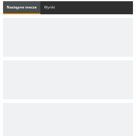
Następne mecze
Wyniki