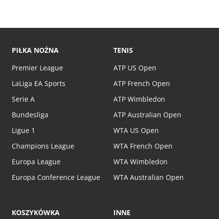
PIŁKA NOŻNA
TENIS
Premier League
ATP US Open
LaLiga EA Sports
ATP French Open
Serie A
ATP Wimbledon
Bundesliga
ATP Australian Open
Ligue 1
WTA US Open
Champions League
WTA French Open
Europa League
WTA Wimbledon
Europa Conference League
WTA Australian Open
KOSZYKÓWKA
INNE