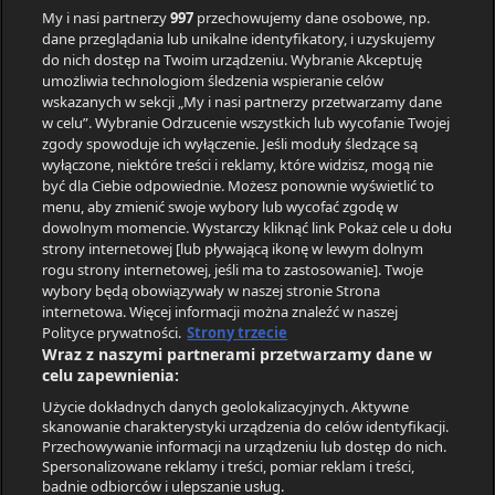
EuroBasket
FAQ
My i nasi partnerzy
997
przechowujemy dane osobowe, np.
Eredivisie
Kontakt
dane przeglądania lub unikalne identyfikatory, i uzyskujemy
do nich dostęp na Twoim urządzeniu. Wybranie Akceptuję
Esports
Impressum
umożliwia technologiom śledzenia wspieranie celów
wskazanych w sekcji „My i nasi partnerzy przetwarzamy dane
Darts Premier League
Ustawienia prywatności
w celu”. Wybranie Odrzucenie wszystkich lub wycofanie Twojej
Copa Libertadores
zgody spowoduje ich wyłączenie. Jeśli moduły śledzące są
Polecane witryny
wyłączone, niektóre treści i reklamy, które widzisz, mogą nie
Oferty bonusowe
być dla Ciebie odpowiednie. Możesz ponownie wyświetlić to
menu, aby zmienić swoje wybory lub wycofać zgodę w
Bukmacherzy
dowolnym momencie. Wystarczy kliknąć link Pokaż cele u dołu
strony internetowej [lub pływającą ikonę w lewym dolnym
Wiadomości
rogu strony internetowej, jeśli ma to zastosowanie]. Twoje
wybory będą obowiązywały w naszej stronie Strona
internetowa. Więcej informacji można znaleźć w naszej
PARTNERZY
Polityce prywatności.
Strony trzecie
Wraz z naszymi partnerami przetwarzamy dane w
SoccerVista
celu zapewnienia:
Betexplorer
Użycie dokładnych danych geolokalizacyjnych. Aktywne
skanowanie charakterystyki urządzenia do celów identyfikacji.
FCTables
Przechowywanie informacji na urządzeniu lub dostęp do nich.
Spersonalizowane reklamy i treści, pomiar reklam i treści,
Tribalfootball
badnie odbiorców i ulepszanie usług.