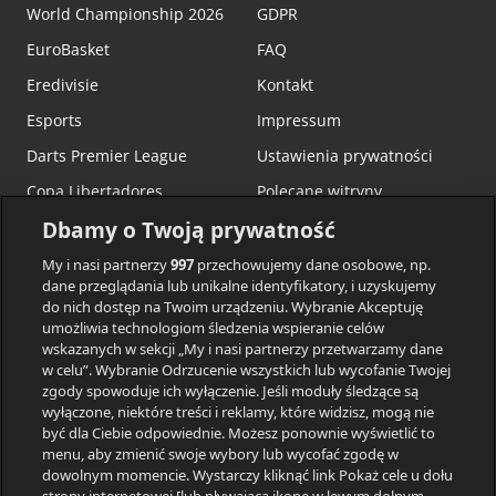
World Championship 2026
GDPR
EuroBasket
FAQ
Eredivisie
Kontakt
Esports
Impressum
Darts Premier League
Ustawienia prywatności
Copa Libertadores
Polecane witryny
Dbamy o Twoją prywatność
Oferty bonusowe
Bukmacherzy
My i nasi partnerzy
997
przechowujemy dane osobowe, np.
dane przeglądania lub unikalne identyfikatory, i uzyskujemy
Wiadomości
do nich dostęp na Twoim urządzeniu. Wybranie Akceptuję
umożliwia technologiom śledzenia wspieranie celów
wskazanych w sekcji „My i nasi partnerzy przetwarzamy dane
w celu”. Wybranie Odrzucenie wszystkich lub wycofanie Twojej
PARTNERZY
zgody spowoduje ich wyłączenie. Jeśli moduły śledzące są
wyłączone, niektóre treści i reklamy, które widzisz, mogą nie
SoccerVista
być dla Ciebie odpowiednie. Możesz ponownie wyświetlić to
Betexplorer
menu, aby zmienić swoje wybory lub wycofać zgodę w
dowolnym momencie. Wystarczy kliknąć link Pokaż cele u dołu
FCTables