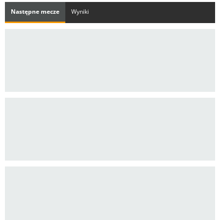
Następne mecze
Wyniki