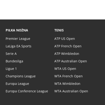
PIŁKA NOŻNA
TENIS
Premier League
ATP US Open
LaLiga EA Sports
ATP French Open
Serie A
ATP Wimbledon
Bundesliga
ATP Australian Open
Ligue 1
WTA US Open
Champions League
WTA French Open
Europa League
WTA Wimbledon
Europa Conference League
WTA Australian Open