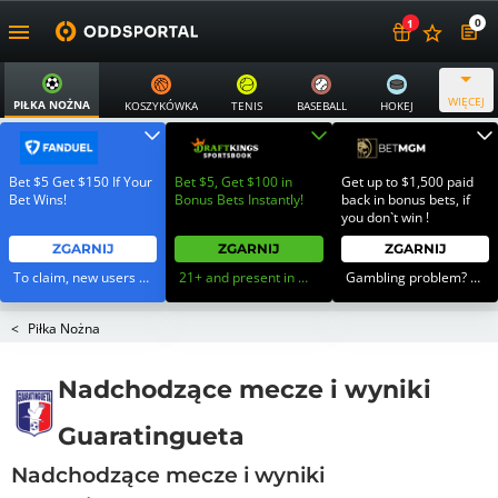
0
1
WIĘCEJ
PIŁKA NOŻNA
KOSZYKÓWKA
TENIS
BASEBALL
HOKEJ
Bet $5 Get $150 If Your
Bet $5, Get $100 in
Get up to $1,500 paid
Bet Wins!
Bonus Bets Instantly!
back in bonus bets, if
you don`t win !
ZGARNIJ
ZGARNIJ
ZGARNIJ
To claim, new users need to register, make a first-time deposit of $5 or more, and then simply place their first real-money wager on any FanDuel Sportsbook market (no odds limits) that is live on platform. All users will receive their $150 in Bonus Bets If Your Bet Wins within 72 hours of the bet settlement.
21+ and present in most states. (18+ DC/KY/NH/PR/WY). Void in NH/OR/ONT/PR. Eligibility restrictions apply. On behalf of Boot Hill Casino (KS). Pass-thru of per wager tax may apply in IL. 1 per new DraftKings customer. $5+ first-time bet req. Max. $100 issued as non-withdrawable Bonus Bets that expire in 7 days (168 hours). Stake removed from payout. Terms: sportsbook.draftkings.com/promos. Ends 5/31/26 at 11:59 PM ET.
Gambling problem? Call 1-800-GAMBLER or 1-800-MY-RESET. 21+ only. Please Gamble Responsibly. See BetMGM.com for Terms. First Bet Offer for new customers only (if applicable). Subject to eligibility requirements. Bonus bets are non-withdrawable. In partnership with Kansas Crossing Casino and Hotel. Promotional offers not available in Mississippi, New York, Ontario, or Puerto Rico.
<
Piłka Nożna
Nadchodzące mecze i wyniki
Guaratingueta
Nadchodzące mecze i wyniki