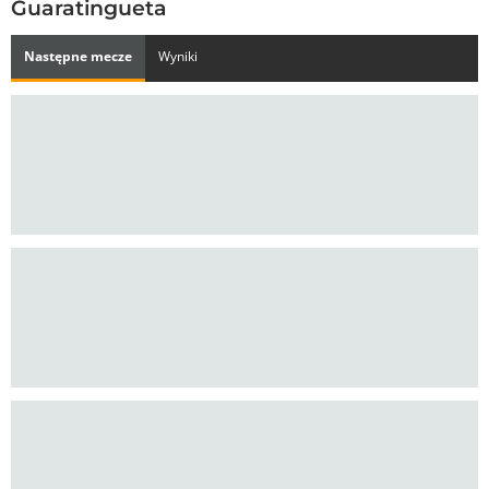
Guaratingueta
Następne mecze
Wyniki