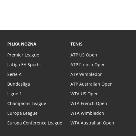
PIŁKA NOŻNA
TENIS
Premier League
ATP US Open
LaLiga EA Sports
ATP French Open
Serie A
ATP Wimbledon
Bundesliga
ATP Australian Open
Ligue 1
WTA US Open
Champions League
WTA French Open
Europa League
WTA Wimbledon
Europa Conference League
WTA Australian Open