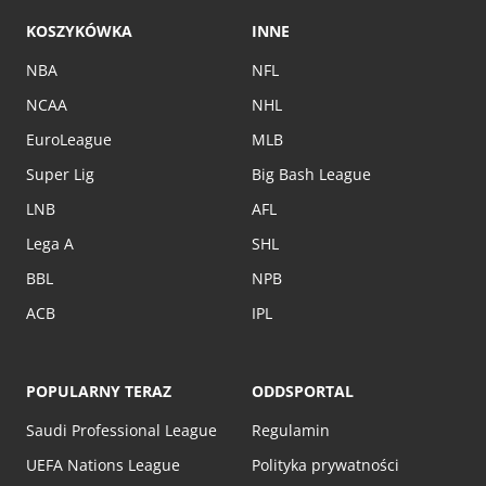
KOSZYKÓWKA
INNE
NBA
NFL
NCAA
NHL
EuroLeague
MLB
Super Lig
Big Bash League
LNB
AFL
Lega A
SHL
BBL
NPB
ACB
IPL
POPULARNY TERAZ
ODDSPORTAL
Saudi Professional League
Regulamin
UEFA Nations League
Polityka prywatności