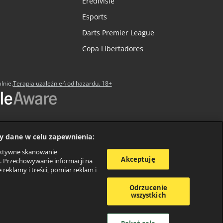
Eredivisie
Esports
Darts Premier League
Copa Libertadores
lnie.
Terapia uzależnień od hazardu. 18+
Proszę, graj odpowiedzialnie.
 dane w celu zapewnienia:
zone przez
Aktywne skanowanie
Akceptuję
i. Przechowywanie informacji na
reklamy i treści, pomiar reklam i
X
We would love to get your
Odrzucenie
opinion on your experience with
wszystkich
our site with a short survey
Take Survey