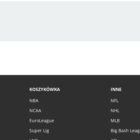
KOSZYKÓWKA
INNE
NBA
NFL
NCAA
NHL
EuroLeague
MLB
Super Lig
Big Bash Lea