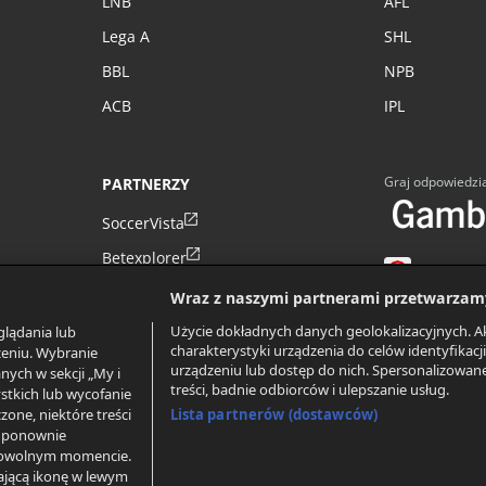
LNB
AFL
Lega A
SHL
BBL
NPB
ACB
IPL
Graj odpowiedzia
PARTNERZY
SoccerVista
Betexplorer
FCTables
Wraz z naszymi partnerami przetwarzamy
Dane dostarc
Tribalfootball
Użycie dokładnych danych geolokalizacyjnych. 
lądania lub
charakterystyki urządzenia do celów identyfikacj
zeniu. Wybranie
ScoreBar
urządzeniu lub dostęp do nich. Spersonalizowane 
ych w sekcji „My i
treści, badnie odbiorców i ulepszanie usług.
stkich lub wycofanie
zone, niektóre treści
Lista partnerów (dostawców)
z ponownie
 dowolnym momencie.
wającą ikonę w lewym