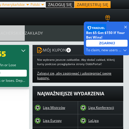
ZALOGUJ SIĘ
ZAREJESTRUJ SIĘ
y Amerykańskie
Polski
Bet $5 Get $150 If Your
ACHERSKIE
ZAKŁADY
Bet Wins!
ZGARNIJ
MÓJ KUPON
To claim, new users need to register, make a first-time deposit of $5 or more, and then simply place their first real-money wager on any FanDuel Sportsbook market (no odds limits) that is live on platform. All users will receive their $150 in Bonus Bets If Your Bet Wins within 72 hours of the bet settlement.
0
Nie wybrano jeszcze zakładów. Aby dodać zakład, kliknij
kursy podczas przeglądania strony OddsPortal!
in or Lose
J
Zaloguj się, aby zapisywać i udostępniać swoje
kupony.
No matter if your bet wins or loses. Deposit required. Paid in Bonus Bets. Bonus Bets wager excluded from returns. New customers only. Max. prize, game restrictions, time limits and T&Cs apply. 21+. Gambling Problem? Call 1-800-GAMBLER.
NAJWAŻNIEJSZE WYDARZENIA
Liga Mistrzów
Liga Konferencji
Liga Europy
LaLiga