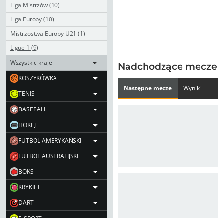
Liga Mistrzów
(10)
Liga Europy
(10)
Mistrzostwa Europy U21
(1)
Ligue 1
(9)
Wszystkie kraje
Nadchodzące mecze i
KOSZYKÓWKA
Następne mecze
Wyniki
TENIS
BASEBALL
HOKEJ
FUTBOL AMERYKAŃSKI
FUTBOL AUSTRALIJSKI
BOKS
KRYKIET
DART