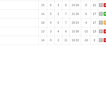
15
6
3
6
23:28
-5
21
14
5
2
7
21:26
-5
17
16
4
5
7
20:24
-4
17
13
3
4
6
15:30
-15
13
14
0
3
11
16:32
-16
3