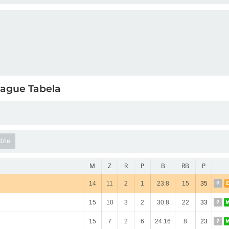
ague Tabela
dzie
M
Z
R
P
B
RB
P
14
11
2
1
23:8
15
35
15
10
3
2
30:8
22
33
15
7
2
6
24:16
8
23