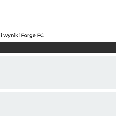
 wyniki Forge FC