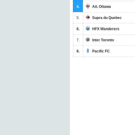
Atl. Ottawa
4.
Supra du Quebec
5.
HFX Wanderers
6.
Inter Toronto
7.
Pacific FC
8.