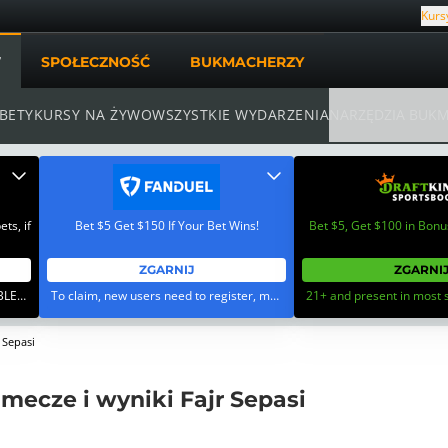
Kurs
W
SPOŁECZNOŚĆ
BUKMACHERZY
BETY
KURSY NA ŻYWO
WSZYSTKIE WYDARZENIA
NARZĘDZIA BUKM
ts, if
Bet $5 Get $150 If Your Bet Wins!
Bet $5, Get $100 in Bonus
ZGARNIJ
ZGARNI
Gambling problem? Call 1-800-GAMBLER or 1-800-MY-RESET. 21+ only. Please Gamble Responsibly. See BetMGM.com for Terms. First Bet Offer for new customers only (if applicable). Subject to eligibility requirements. Bonus bets are non-withdrawable. In partnership with Kansas Crossing Casino and Hotel. Promotional offers not available in Mississippi, New York, Ontario, or Puerto Rico.
To claim, new users need to register, make a first-time deposit of $5 or more, and then simply place their first real-money wager on any FanDuel Sportsbook market (no odds limits) that is live on platform. All users will receive their $150 in Bonus Bets If Your Bet Wins within 72 hours of the bet settlement.
 Sepasi
ecze i wyniki Fajr Sepasi