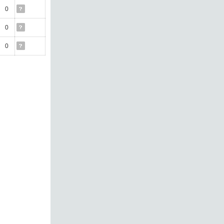
0
0
0