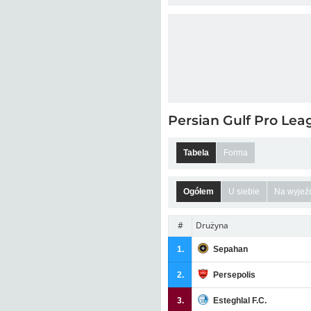
Persian Gulf Pro Lea
Tabela
Forma
Ogółem
U siebie
Na wyjeź
#
Drużyna
Sepahan
1.
Persepolis
2.
Esteghlal F.C.
3.