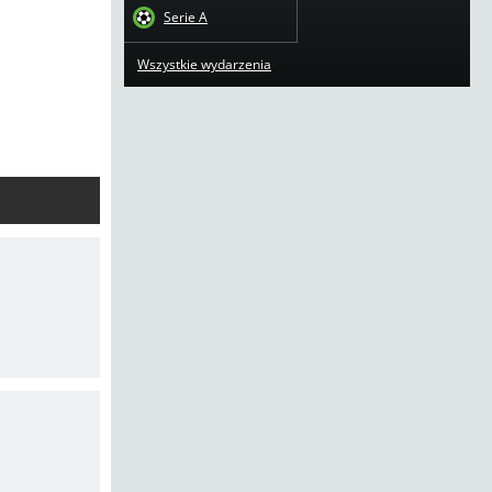
Serie A
Wszystkie wydarzenia