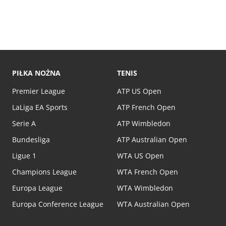
PIŁKA NOŻNA
TENIS
Premier League
ATP US Open
LaLiga EA Sports
ATP French Open
Serie A
ATP Wimbledon
Bundesliga
ATP Australian Open
Ligue 1
WTA US Open
Champions League
WTA French Open
Europa League
WTA Wimbledon
Europa Conference League
WTA Australian Open