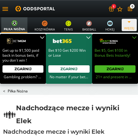
0
1
WIĘCEJ
PIŁKA NOŻNA
KOSZYKÓWKA
TENIS
BASEBALL
HOKEJ
Get up to $1,500 paid
Bet $10 Get $200 Win
Bet $5, Get $100 in
back in bonus bets, if
or Lose
Bonus Bets Instantly!
you don`t win !
ZGARNIJ
ZGARNIJ
ZGARNIJ
Gambling problem? Call 1-800-GAMBLER or 1-800-MY-RESET. 21+ only. Please Gamble Responsibly. See BetMGM.com for Terms. First Bet Offer for new customers only (if applicable). Subject to eligibility requirements. Bonus bets are non-withdrawable. In partnership with Kansas Crossing Casino and Hotel. Promotional offers not available in Mississippi, New York, Ontario, or Puerto Rico.
No matter if your bet wins or loses. Deposit required. Paid in Bonus Bets. Bonus Bets wager excluded from returns. New customers only. Max. prize, game restrictions, time limits and T&Cs apply. 21+. Gambling Problem? Call 1-800-GAMBLER.
21+ and present in most states. (18+ DC/KY/NH/PR/WY). Void in NH/OR/ONT/PR. Eligibility restrictions apply. On behalf of Boot Hill Casino (KS). Pass-thru of per wager tax may apply in IL. 1 per new DraftKings customer. $5+ first-time bet req. Max. $100 issued as non-withdrawable Bonus Bets that expire in 7 days (168 hours). Stake removed from payout. Terms: sportsbook.draftkings.com/promos. Ends 5/31/26 at 11:59 PM ET.
<
Piłka Nożna
Nadchodzące mecze i wyniki
Elek
Nadchodzące mecze i wyniki Elek