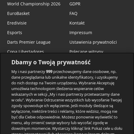
World Championship 2026
GDPR
EuroBasket
FAQ
Eredivisie
Kontakt
Esports
Impressum
Darts Premier League
Ustawienia prywatności
Copa Libertadores
Polecane witryny
Dbamy o Twoją prywatność
Oferty bonusowe
Bukmacherzy
My i nasi partnerzy
999
przechowujemy dane osobowe, np.
dane przeglądania lub unikalne identyfikatory, i uzyskujemy
Wiadomości
do nich dostęp na Twoim urządzeniu. Wybranie Akceptuję
umożliwia technologiom śledzenia wspieranie celów
wskazanych w sekcji „My i nasi partnerzy przetwarzamy dane
w celu”. Wybranie Odrzucenie wszystkich lub wycofanie Twojej
PARTNERZY
zgody spowoduje ich wyłączenie. Jeśli moduły śledzące są
wyłączone, niektóre treści i reklamy, które widzisz, mogą nie
SoccerVista
być dla Ciebie odpowiednie. Możesz ponownie wyświetlić to
Betexplorer
menu, aby zmienić swoje wybory lub wycofać zgodę w
dowolnym momencie. Wystarczy kliknąć link Pokaż cele u dołu
FCTables