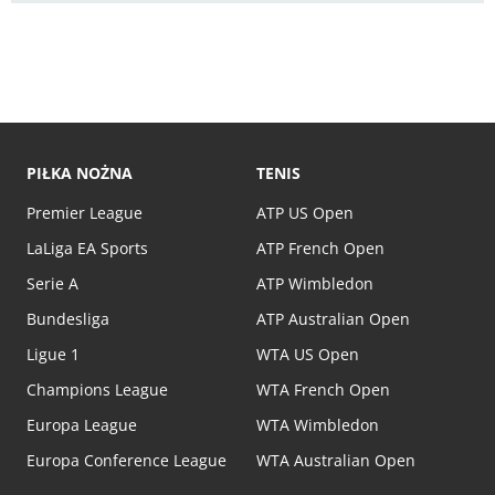
PIŁKA NOŻNA
TENIS
Premier League
ATP US Open
LaLiga EA Sports
ATP French Open
Serie A
ATP Wimbledon
Bundesliga
ATP Australian Open
Ligue 1
WTA US Open
Champions League
WTA French Open
Europa League
WTA Wimbledon
Europa Conference League
WTA Australian Open