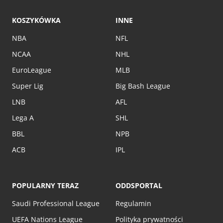
KOSZYKÓWKA
INNE
NBA
NFL
NCAA
NHL
EuroLeague
MLB
Super Lig
Big Bash League
LNB
AFL
Lega A
SHL
BBL
NPB
ACB
IPL
POPULARNY TERAZ
ODDSPORTAL
Saudi Professional League
Regulamin
UEFA Nations League
Polityka prywatności