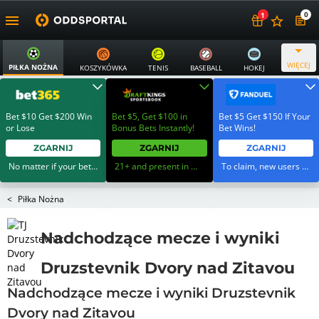
0
1
WIĘCEJ
PIŁKA NOŻNA
KOSZYKÓWKA
TENIS
BASEBALL
HOKEJ
Bet $10 Get $200 Win
Bet $5, Get $100 in
Bet $5 Get $150 If Your
or Lose
Bonus Bets Instantly!
Bet Wins!
ZGARNIJ
ZGARNIJ
ZGARNIJ
No matter if your bet wins or loses. Deposit required. Paid in Bonus Bets. Bonus Bets wager excluded from returns. New customers only. Max. prize, game restrictions, time limits and T&Cs apply. 21+. Gambling Problem? Call 1-800-GAMBLER.
21+ and present in most states. (18+ DC/KY/NH/PR/WY). Void in NH/OR/ONT/PR. Eligibility restrictions apply. On behalf of Boot Hill Casino (KS). Pass-thru of per wager tax may apply in IL. 1 per new DraftKings customer. $5+ first-time bet req. Max. $100 issued as non-withdrawable Bonus Bets that expire in 7 days (168 hours). Stake removed from payout. Terms: sportsbook.draftkings.com/promos. Ends 5/31/26 at 11:59 PM ET.
To claim, new users need to register, make a first-time deposit of $5 or more, and then simply place their first real-money wager on any FanDuel Sportsbook market (no odds limits) that is live on platform. All users will receive their $150 in Bonus Bets If Your Bet Wins within 72 hours of the bet settlement.
<
Piłka Nożna
Nadchodzące mecze i wyniki
Druzstevnik Dvory nad Zitavou
Nadchodzące mecze i wyniki Druzstevnik
Dvory nad Zitavou