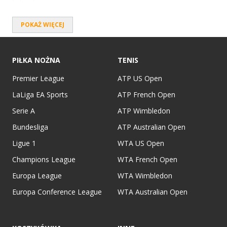
POKAŻ WIĘCEJ
PIŁKA NOŻNA
TENIS
Premier League
ATP US Open
LaLiga EA Sports
ATP French Open
Serie A
ATP Wimbledon
Bundesliga
ATP Australian Open
Ligue 1
WTA US Open
Champions League
WTA French Open
Europa League
WTA Wimbledon
Europa Conference League
WTA Australian Open