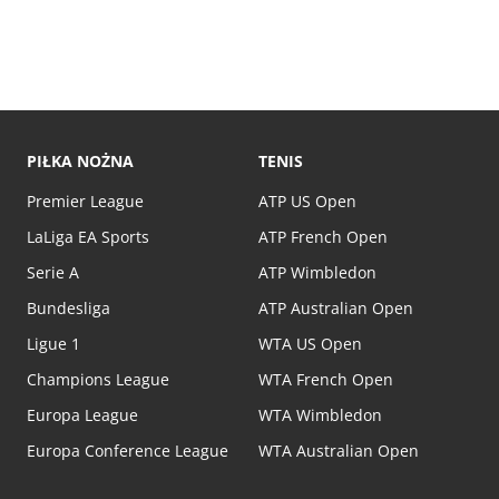
PIŁKA NOŻNA
TENIS
Premier League
ATP US Open
LaLiga EA Sports
ATP French Open
Serie A
ATP Wimbledon
Bundesliga
ATP Australian Open
Ligue 1
WTA US Open
Champions League
WTA French Open
Europa League
WTA Wimbledon
Europa Conference League
WTA Australian Open