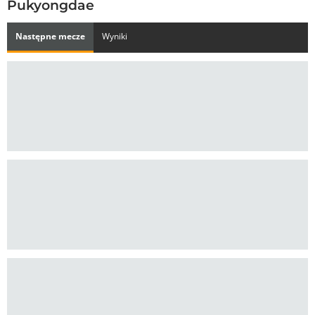
Pukyongdae
Następne mecze
Wyniki