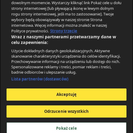
dowolnym momencie. Wystarczy kliknąć link Pokaż cele u dołu
FCTables
strony internetowej [lub pływającą ikonę w lewym dolnym
rogu strony internetowej, jeśli ma to zastosowanie]. Twoje
Tribalfootball
wybory będą obowiązywały w naszej stronie Strona
ScoreBar
internetowa. Więcej informacji można znaleźć w naszej
Polityce prywatności.
Strony trzecie
Wraz z naszymi partnerami przetwarzamy dane w
celu zapewnienia:
Graj odpowiedzialnie.
Terapia uzależnień od hazardu. 18+
Użycie dokładnych danych geolokalizacyjnych. Aktywne
skanowanie charakterystyki urządzenia do celów identyfikacji.
Przechowywanie informacji na urządzeniu lub dostęp do nich.
Spersonalizowane reklamy i treści, pomiar reklam i treści,
Proszę, graj odpowiedzialnie.
badnie odbiorców i ulepszanie usług.
Lista partnerów (dostawców)
Dane dostarczone przez
Akceptuję
Odrzucenie wszystkich
Copyright © 2008-2026 Oddsportal.com
Pokaż cele